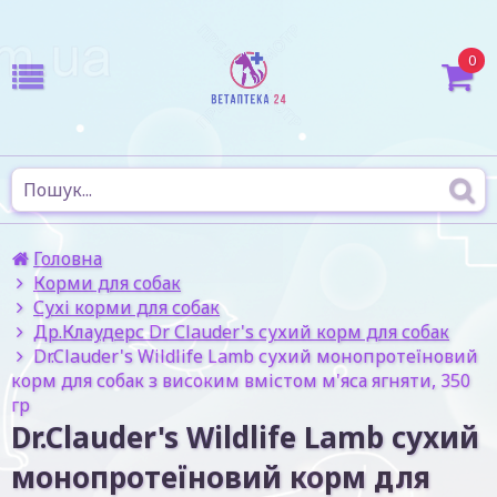
0
Головна
Корми для собак
Сухі корми для собак
Др.Клаудерс Dr Сlauder's сухий корм для собак
Dr.Clauder's Wildlife Lamb сухий монопротеїновий
корм для собак з високим вмістом м'яса ягняти, 350
гр
Dr.Clauder's Wildlife Lamb сухий
монопротеїновий корм для