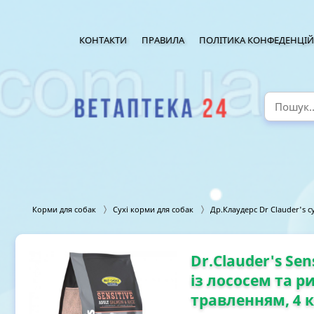
КОНТАКТИ
ПРАВИЛА
ПОЛІТИКА КОНФЕДЕНЦІЙ
Корми для собак
Сухі корми для собак
Др.Клаудерс Dr Сlauder's с
Dr.Clauder's Sen
із лососем та р
травленням, 4 к