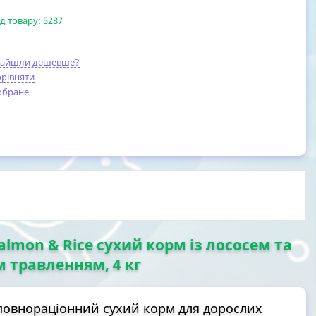
д товару:
5287
найшли дешевше?
рівняти
обране
Salmon & Rice сухий корм із лососем та
м травленням, 4 кг
повнораціонний сухий корм для дорослих