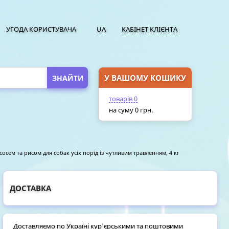
УГОДА КОРИСТУВАЧА
UA
КАБІНЕТ КЛІЄНТА
У ВАШОМУ КОШИКУ
ПЕРЕЙТИ У КОШИК
товарів
0
на суму
0
грн.
ососем та рисом для собак усіх порід із чутливим травленням, 4 кг
ДОСТАВКА
Доставляємо по Україні кур'єрськими та поштовими