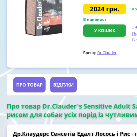
2024
грн.
Ко
В наявності
З
У КОШИК
По
В 
Бренд:
Dr.Clauder
ПРО ТОВАР
ВІДГУКИ
Про товар Dr.Clauder's Sensitive Adult 
рисом для собак усіх порід із чутливи
Др.Клаудерс Сенсетів Едалт Лосось і Рис
- 