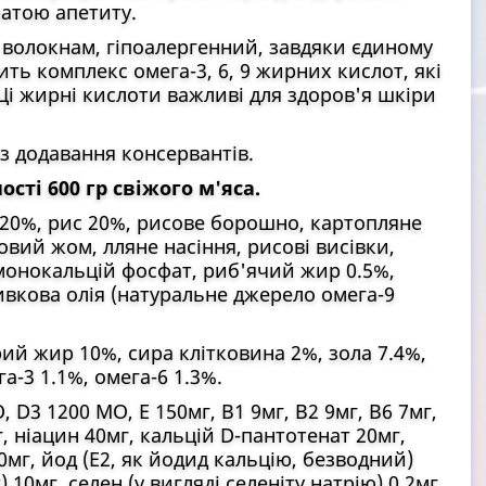
ратою апетиту.
 волокнам, гіпоалергенний, завдяки єдиному
ить комплекс омега-3, 6, 9 жирних кислот, які
 Ці жирні кислоти важливі для здоров'я шкіри
ез додавання консервантів.
ості 600 гр свіжого м'яса.
 20%, рис 20%, рисове борошно, картопляне
вий жом, лляне насіння, рисові висівки,
монокальцій фосфат, риб'ячий жир 0.5%,
ивкова олія (натуральне джерело омега-9
ий жир 10%, сира клітковина 2%, зола 7.4%,
а-3 1.1%, омега-6 1.3%.
 D3 1200 МО, Е 150мг, В1 9мг, В2 9мг, В6 7мг,
г, ніацин 40мг, кальцій D-пантотенат 20мг,
0мг, йод (Е2, як йодид кальцію, безводний)
) 10мг, селен (у вигляді селеніту натрію) 0.2мг.