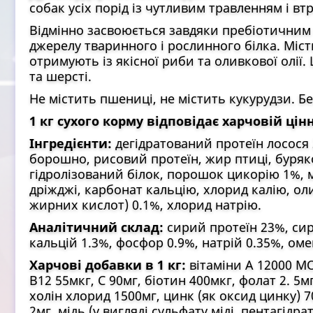
собак усіх порід із чутливим травленням і вт
Відмінно засвоюється завдяки пребіотичним
джерелу тваринного і рослинного білка. Міст
отримують із якісної риби та оливкової олії.
та шерсті.
Не містить пшениці, не містить кукурудзи. Б
1 кг сухого корму відповідає харчовій цінн
Інгредієнти:
дегідратований протеїн лосося
борошно, рисовий протеїн, жир птиці, буряко
гідролізований білок, порошок цикорію 1%, 
дріжджі, карбонат кальцію, хлорид калію, ол
жирних кислот) 0.1%, хлорид натрію.
Аналітичний склад:
сирий протеїн 23%, сир
кальцій 1.3%, фосфор 0.9%, натрій 0.35%, омег
Харчові добавки в 1 кг:
вітаміни А 12000 МО,
В12 55мкг, С 90мг, біотин 400мкг, фолат 2. 5м
холін хлорид 1500мг, цинк (як оксид цинку) 7
2мг, мідь (у вигляді сульфату міді, пентагідрат