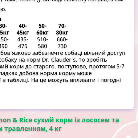
цю.
и
30-
40-
50-
70-
5кг
45кг
60кг
80кг
350-
435-
510-
660-
390
475
580
730
ов'язково забезпечте собаці вільний доступ
баку на корм Dr. Clauder's, то зробіть
ий корм до старого, поступово, протягом 5-7
випадках добова норма корму може
 в таблиці. На це можуть впливати і погодні
lmon & Rice сухий корм із лососем та
м травленням, 4 кг