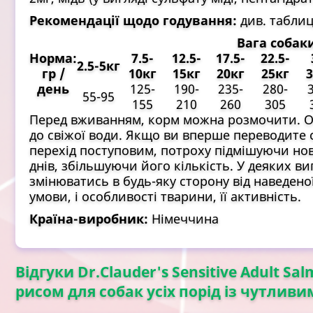
Рекомендації щодо годування:
див. табли
Вага собак
Норма:
7.5-
12.5-
17.5-
22.5-
2.5-5кг
гр /
10кг
15кг
20кг
25кг
3
день
125-
190-
235-
280-
55-95
155
210
260
305
Перед вживанням, корм можна розмочити. Об
до свіжої води. Якщо ви вперше переводите со
перехід поступовим, потроху підмішуючи нов
днів, збільшуючи його кількість. У деяких 
змінюватись в будь-яку сторону від наведеної
умови, і особливості тварини, її активність.
Країна-виробник:
Німеччина
Відгуки Dr.Clauder's Sensitive Adult Sa
рисом для собак усіх порід із чутливи