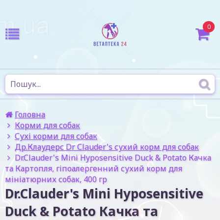
0
Головна
Корми для собак
Сухі корми для собак
Др.Клаудерс Dr Сlauder's сухий корм для собак
Dr.Clauder's Mini Hyposensitive Duck & Potato Качка
та Картопля, гіпоалергенний сухий корм для
мініатюрних собак, 400 гр
Dr.Clauder's Mini Hyposensitive
Duck & Potato Качка та