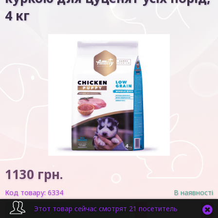
4 кг
1130
грн.
Код товару:
6334
В наявності
Этот товар сейчас смотрят 21 посетитель
-
+
У кошик