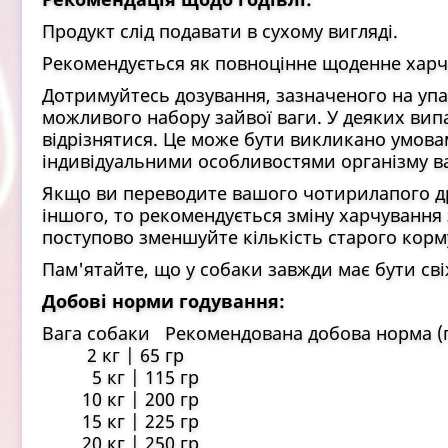
Продукт слід подавати в сухому вигляді.
Рекомендується як повноцінне щоденне харчу
Дотримуйтесь дозування, зазначеного на упа
можливого набору зайвої ваги. У деяких вип
відрізнятися. Це може бути викликано умова
індивідуальними особливостями організму в
Якщо ви переводите вашого чотирилапого дру
іншого, то рекомендується зміну харчування
поступово зменшуйте кількість старого корму
Пам'ятайте, що у собаки завжди має бути сві
Добові норми годування:
Вага собаки Рекомендована добова норма (
2 кг | 65 гр
5 кг | 115 гр
10 кг | 200 гр
15 кг | 225 гр
20 кг | 250 гр