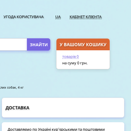
УГОДА КОРИСТУВАЧА
UA
КАБІНЕТ КЛІЄНТА
У ВАШОМУ КОШИКУ
ПЕРЕЙТИ У КОШИК
товарів
0
на суму
0
грн.
лих собак, 4 кг
ДОСТАВКА
Доставляємо по Україні кур'єрськими та поштовими