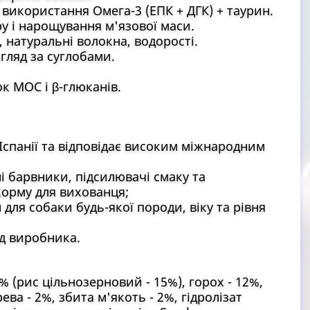
икористання Омега-3 (ЕПК + ДГК) + таурин.
у і нарощування м'язової маси.
атуральні волокна, водорості.
ляд за суглобами.
к МОС і β-глюканів.
 Іспанії та відповідає високим міжнародним
ні барвники, підсилювачі смаку та
корму для вихованця;
для собаки будь-якої породи, віку та рівня
ід виробника.
7% (рис цільнозерновий - 15%), горох - 12%,
а - 2%, збита м'якоть - 2%, гідролізат