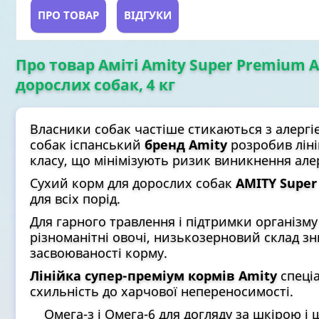
ПРО ТОВАР
ВІДГУКИ
Про товар Аміті Amity Super Premium A
дорослих собак, 4 кг
Власники собак частіше стикаються з алергіє
собак іспанський
бренд Amity
розробив ліні
класу, що мінімізують ризик виникнення алер
Сухий корм для дорослих собак
AMITY Super
для всіх порід.
Для гарного травлення і підтримки організму
різноманітні овочі, низькозерновий склад зн
засвоюваності корму.
Лінійка супер-преміум кормів Amity
спеці
схильність до харчової непереносимості.
Омега-з і Омега-6 для догляду за шкірою і 