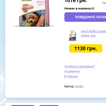
1016
грн.
Ар
Немає в наявності
ПОВІДОМТЕ КОЛИ
Аміті Amity Supe
порід, 4 кг
1130
грн.
Знайшли дешевше?
Порівняти
В обране
Бренд:
Amity