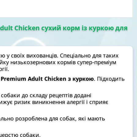
dult Chicken сухий корм із куркою для
ю у своїх вихованців. Спеціально для таких
йку низькозернових кормів супер-преміум
гії.
 Premium Adult Chicken з куркою
. Підходить
 собаки до складу рецептів додані
ижує ризик виникнення алергії і сприяє
ально розроблена для собак, які мають
шерстю собаки.