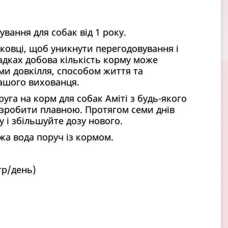
вання для собак від 1 року.
ковці, щоб уникнути перегодовування і
адках добова кількість корму може
ми довкілля, способом життя та
ашого вихованця.
га на корм для собак Аміті з будь-якого
 зробити плавною. Протягом семи днів
 і збільшуйте дозу нового.
жа вода поруч із кормом.
гр/день)