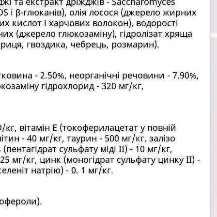
джі та екстракт дріжджів - Saccharomyces
OS і β-глюканів), олія лосося (джерело жирних
х кислот і харчових волокон), водорості
них (джерело глюкозаміну), гідролізат хряща
кориця, гвоздика, чебрець, розмарин).
тковина - 2.50%, неорганічні речовини - 7.90%,
юкозаміну гідрохлорид - 320 мг/кг,
МО/кг, вітамін Е (токоферилацетат у повній
нітин - 40 мг/кг, таурин - 500 мг/кг, залізо
 (пентагідрат сульфату міді II) - 10 мг/кг,
5 мг/кг, цинк (моногідрат сульфату цинку II) -
еленіт натрію) - 0. 1 мг/кг.
кофероли).