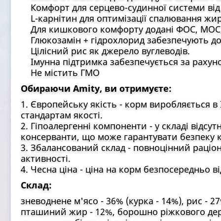
Комфорт для серцево-судинної системи від в
L-карнітин для оптимізації спалювання жир
Для кишкового комфорту додані ФОС, МОС, н
Глюкозамін + гідрохлорид забезпечують дог
Цілісний рис як джерело вуглеводів.
Імунна підтримка забезпечується за рахуно
Не містить ГМО
Обираючи Amity, ви отримуєте:
1. Європейську якість - корм виробляється в
стандартам якості.
2. Гіпоалергенні компоненти - у складі відсут
консерванти, що може гарантувати безпеку 
3. Збалансований склад - повноцінний раціон 
активності.
4. Чесна ціна - ціна на корм безпосередньо в
Склад:
зневоднене м'ясо - 36% (курка - 14%), рис - 2
пташиний жир - 12%, борошно ріжкового дерев