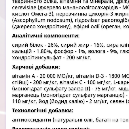
тваринного білка, вітаміни та мінерали, дріж
cerevisiae (джерело мананоолігосахарідів - M
кислот Омега-3), нерозчинна цикорія-3 жирни
(Ascophyllum nodosum), гідролізат ракоподіб
(джерело хондроїтину), ефірні олії (ореган, 
Аналітичні компоненти:
сирий білок - 26%, сирий жир - 16%, сира клі
кальцій - 1.80%, фосфор - 1%, волога - 9%, гл
хондроїтинсульфат - 200 мг/кг.
Харчові добавки:
вітамін А - 20 000 МО/кг, вітамін D-3 - 1800 
стійці) - 200 мг/кг, вітамін С - 100 мг/кг, L-кар
(моногідрат сульфату заліза II) - 75 мг/кг, мідь
марганець (моногідрат сульфату марганцю) - 2
110 мг/кг, йод (йодид калію) - 2 мг/кг, селен (с
Технологічні добавки:
антиоксиданти (натуральні олії, багаті на то
Рекомендація щодо годівлі: