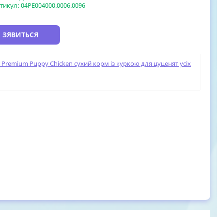
тикул:
04PE004000.0006.0096
 З`ЯВИТЬСЯ
r Premium Puppy Chicken сухий корм із куркою для цуценят усіх