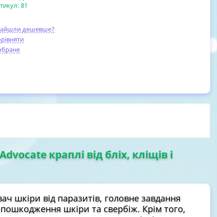
тикул:
81
найшли дешевше?
рівняти
обране
Advocate краплі від бліх, кліщів і
ач шкіри від паразитів, головне завдання
 пошкодження шкіри та свербіж. Крім того,