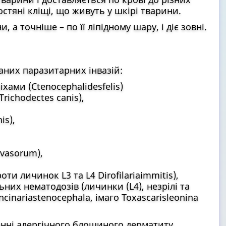
стяні кліщі, що живуть у шкірі тварини.
а точніше – по її ліпідному шару, і діє зовні.
аних паразитарних інвазій:
хами (Ctenocephalidesfelis)
richodectes canis),
is),
 vasorum),
и личинок L3 та L4 Dirofilariaimmitis),
них нематодозів (личинки (L4), незрілі та
cinariastenocephala, імаго Toxascarisleonina
нні алергічного блошиного дерматиту.