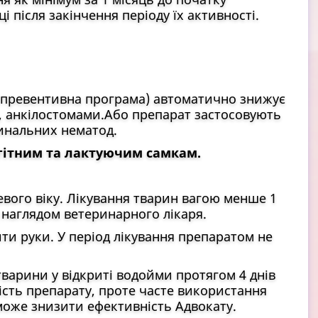
ці після закінчення періоду їх активності.
 превентивна програма) автоматично знижує
, анкілостомами.Або препарат застосовують
тинальних нематод.
гітним та лактуючим самкам.
вого віку. Лікування тварин вагою менше 1
д наглядом ветеринарного лікаря.
и руки. У період лікування препаратом не
варини у відкриті водойми протягом 4 днів
ість препарату, проте часте використання
 може знизити ефективність Адвокату.