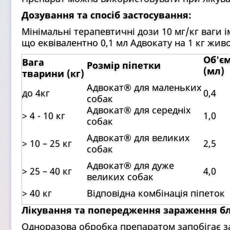
Дозування та спосіб застосування:
Мінімальні терапевтичні дози 10 мг/кг ваги і
що еквівалентно 0,1 мл Адвокату на 1 кг живо
Об'єм
Вага
Розмір піпетки
(мл)
тварини (кг)
Адвокат® для маленьких
до 4кг
0,4
собак
Адвокат® для середніх
> 4 - 10 кг
1,0
собак
Адвокат® для великих
> 10 – 25 кг
2,5
собак
Адвокат® для дуже
> 25 – 40 кг
4,0
великих собак
> 40 кг
Відповідна комбінація піпеток
Лікування та попередження зараження бл
Одноразова обробка препаратом запобігає з