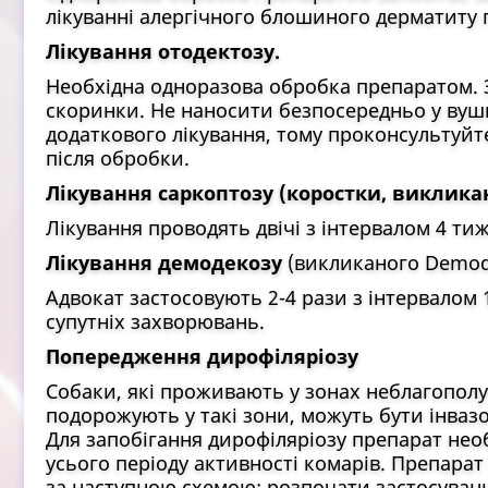
лікуванні алергічного блошиного дерматиту 
Лікування отодектозу.
Необхідна одноразова обробка препаратом. 
скоринки. Не наносити безпосередньо у вуш
додаткового лікування, тому проконсультуйт
після обробки.
Лікування саркоптозу (коростки, викликано
Лікування проводять двічі з інтервалом 4 тиж
Лікування демодекозу
(викликаного Demod
Адвокат застосовують 2-4 рази з інтервалом 
супутніх захворювань.
Попередження дирофіляріозу
Собаки, які проживають у зонах неблагополу
подорожують у такі зони, можуть бути інваз
Для запобігання дирофіляріозу препарат нео
усього періоду активності комарів. Препарат
за наступною схемою: розпочати застосування