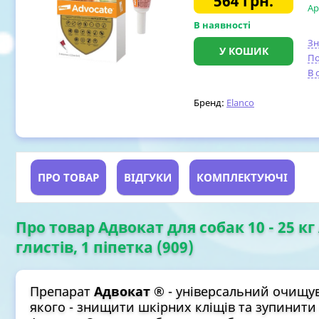
564
грн.
Ар
В наявності
З
У КОШИК
По
В 
Бренд:
Elanco
ПРО ТОВАР
ВІДГУКИ
КОМПЛЕКТУЮЧІ
Про товар Адвокат для собак 10 - 25 кг 
глистів, 1 піпетка (909)
Препарат
Адвокат ®
- універсальний очищув
якого - знищити шкірних кліщів та зупинити