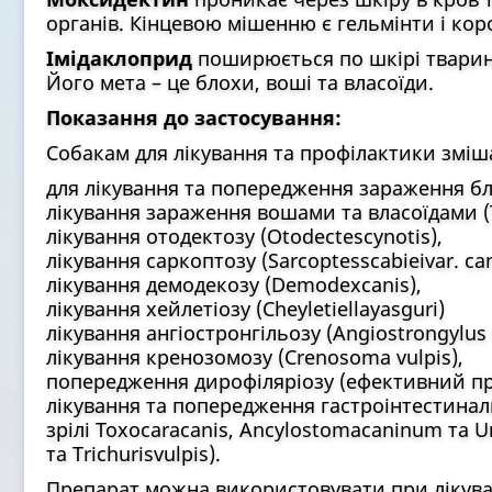
органів. Кінцевою мішенню є гельмінти і коро
Імідаклоприд
поширюється по шкірі тварини, 
Його мета – це блохи, воші та власоїди.
Показання до застосування:
Собакам для лікування та профілактики зміш
для лікування та попередження зараження блі
лікування зараження вошами та власоїдами (T
лікування отодектозу (Otodectescynotis),
лікування саркоптозу (Sarcoptesscabieivar. can
лікування демодекозу (Demodexcanis),
лікування хейлетіозу (Cheyletiellayasguri)
лікування ангіостронгільозу (Angiostrongylus
лікування кренозомозу (Crenosoma vulpis),
попередження дирофіляріозу (ефективний прот
лікування та попередження гастроінтестиналь
зрілі Toxocaracanis, Ancylostomacaninum та Un
та Trichurisvulpis).
Препарат можна використовувати при лікува