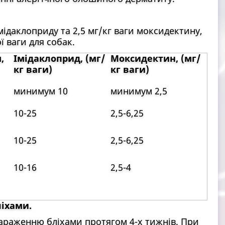
мідаклоприду та 2,5 мг/кг ваги моксидектину,
ї ваги для собак.
,
Імідаклоприд, (мг/
Моксидектин, (мг/
кг ваги)
кг ваги)
минимум 10
минимум 2,5
10-25
2,5-6,25
10-25
2,5-6,25
10-16
2,5-4
іхами.
араженню бліхами протягом 4-х тижнів. При