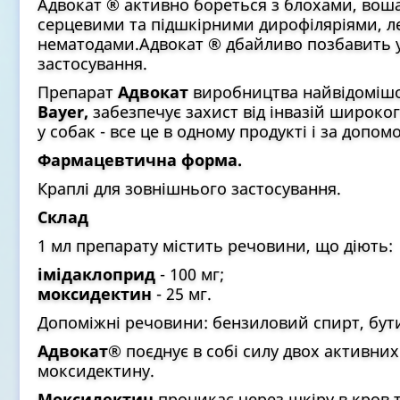
Адвокат ® активно бореться з блохами, вош
серцевими та підшкірними дирофіляріями, 
нематодами.Адвокат ® дбайливо позбавить у
застосування.
Препарат
Адвокат
виробництва найвідомішої
Bayer,
забезпечує захист від інвазій широког
у собак - все це в одному продукті і за допо
Фармацевтична форма.
Краплі для зовнішнього застосування.
Склад
1 мл препарату містить речовини, що діють:
імідаклоприд
- 100 мг;
моксидектин
- 25 мг.
Допоміжні речовини: бензиловий спирт, бути
Адвокат®
поєднує в собі силу двох активних 
моксидектину.
Моксидектин
проникає через шкіру в кров т