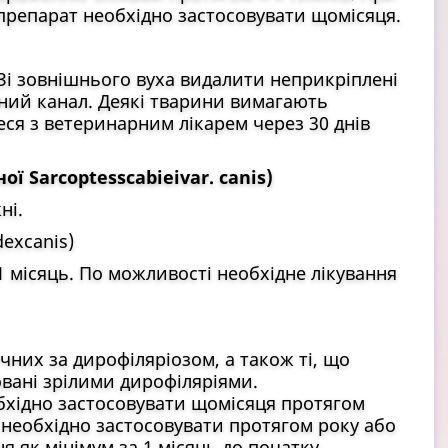
препарат необхідно застосовувати щомісяця.
Зі зовнішнього вуха видалити неприкріплені
ний канал. Деякі тварини вимагають
еся з ветеринарним лікарем через 30 днів
ї Sarcoptesscabieivar. canis)
ні.
excanis)
1 місяць. По можливості необхідне лікування
чних за дирофіляріозом, а також ті, що
овані зрілими дирофіляріями.
бхідно застосовувати щомісяця протягом
 необхідно застосовувати протягом року або
 як мінімум за 1 місяць до початку