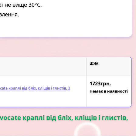
і не вище 30°С.
влення.
ЦІНА
1723грн.
ate краплі від бліх, кліщів і глистів, 3
Немає в наявності
ocate краплі від бліх, кліщів і глистів,