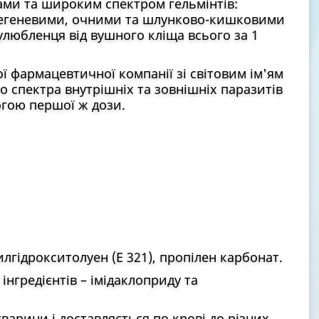
ами та широким спектром гельмінтів:
легеневими, очними та шлунково-кишковими
любленця від вушного кліща всього за 1
 фармацевтичної компанії зі світовим ім'ям
о спектра внутрішніх та зовнішніх паразитів
могою першої ж дози.
лгідрокситолуен (Е 321), пропілен карбонат.
інгредієнтів – імідаклоприду та
варини і доставляється по крові до різних