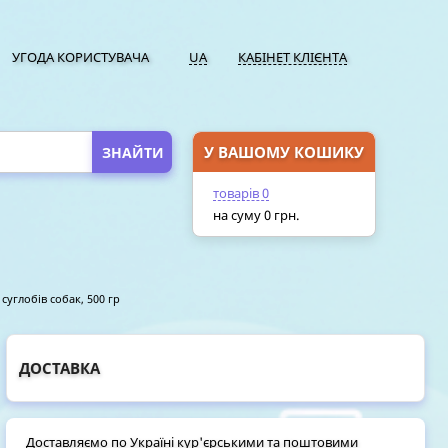
УГОДА КОРИСТУВАЧА
UA
КАБІНЕТ КЛІЄНТА
У ВАШОМУ КОШИКУ
ПЕРЕЙТИ У КОШИК
товарів
0
на суму
0
грн.
 суглобів собак, 500 гр
ДОСТАВКА
Доставляємо по Україні кур'єрськими та поштовими