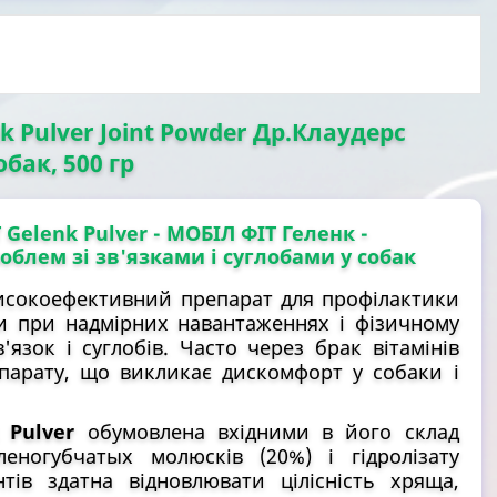
nk Pulver Joint Powder Др.Клаудерс
обак, 500 гр
T Gelenk Pulver - МОБІЛ ФІТ Геленк
-
блем зі зв'язками і суглобами у собак
исокоефективний препарат для профілактики
и при надмірних навантаженнях і фізичному
'язок і суглобів. Часто через брак вітамінів
парату, що викликає дискомфорт у собаки і
 Pulver
обумовлена вхідними в його склад
еногубчатых молюсків (20%) і гідролізату
тів здатна відновлювати цілісність хряща,