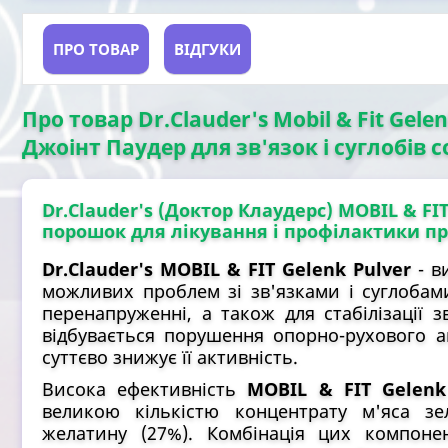
ПРО ТОВАР
ВІДГУКИ
Про товар Dr.Clauder's Mobil & Fit Gele
Джоінт Паудер для зв'язок і суглобів с
Dr.Clauder's (Доктор Клаудерс) MOBIL & FI
порошок для лікування і профілактики про
Dr.Clauder's MOBIL & FIT Gelenk Pulver
- в
можливих проблем зі зв'язками і суглобам
перенапруженні, а також для стабілізації зв
відбувається порушення опорно-рухового а
суттєво знижує її активність.
Висока ефективність
MOBIL & FIT Gelenk
великою кількістю концентрату м'яса зел
желатину (27%). Комбінація цих компонен