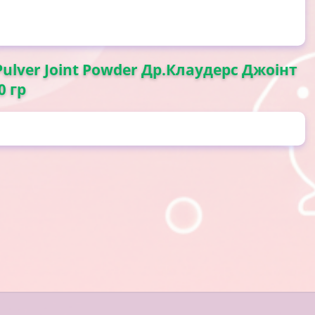
 Pulver Joint Powder Др.Клаудерс Джоінт
0 гр