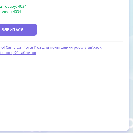
д товару:
4034
тикул:
4034
 З`ЯВИТЬСЯ
nol Caniviton Forte Plus для поліпшення роботи зв'язок і
і кішок, 90 таблеток