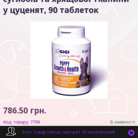
у цуценят, 90 таблеток
786.50
грн.
Код товару:
7798
В наявності
Этот товар сейчас смотрят 16 посетителей
-
+
У кошик