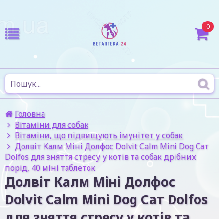
0
Головна
Вітаміни для собак
Вітаміни, що підвищують імунітет у собак
Долвіт Калм Міні Долфос Dolvit Calm Mini Dog Сат
Dolfos для зняття стресу у котів та собак дрібних
порід, 40 міні таблеток
Долвіт Калм Міні Долфос
Dolvit Calm Mini Dog Сат Dolfos
для зняття стресу у котів та