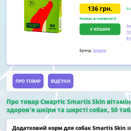
136
грн.
Ко
Немає в наявності
З
У КОШИК
По
В 
Бренд:
Smartis
ПРО ТОВАР
ВІДГУКИ
Про товар Смартіс Smartis Skin вітам
здоров'я шкіри та шерсті собак, 50 таб
Додатковий корм для собак Smartis Skin
в