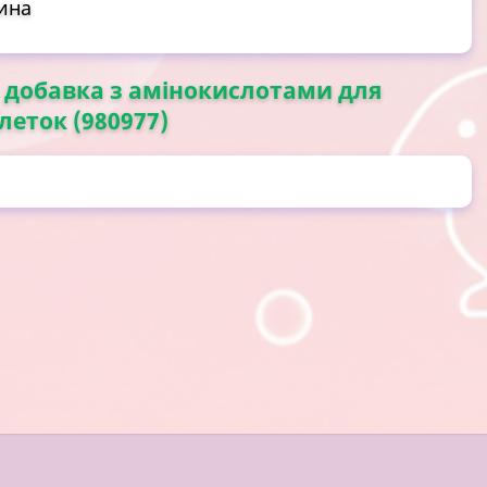
щина
на добавка з амінокислотами для
леток (980977)