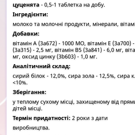
цуценята
- 0,5-1 таблетка на добу.
Інгредієнти:
молоко та молочні продукти, мінерали, вітам
Добавки:
вітамін А (3a672) - 1000 МО, вітамін Е (3a700) -
(3a315) - 2,5 мг, вітамін В5 (3a841) - 6,0 мг, віт
мг, оксид цинку (3b603) - 1,0 мг.
Аналітичний склад:
сирий білок - 12,0%, сира зола - 12,5%, сира 
<10%.
Зберігання:
у теплому сухому місці, захищеному від пря
дітей місці.
Термін придатності:
2 роки з дати
виробництва.