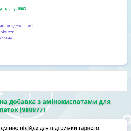
д товару:
6603
найшли дешевше?
рівняти
обране
інна добавка з амінокислотами для
леток (980977)
ідмінно підійде для підтримки гарного