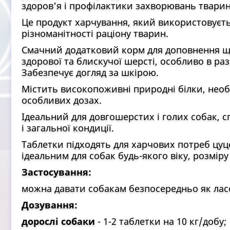
здоров'я і профілактики захворювань тварин
Це продукт харчування, який використовуєть
різноманітності раціону тварин.
Смачний додатковий корм для доповнення щ
здорової та блискучої шерсті, особливо в ра
Забезпечує догляд за шкірою.
Містить високопоживні природні білки, необх
особливих дозах.
Ідеальний для довгошерстих і голих собак, 
і загальної кондиції.
Таблетки підходять для харчових потреб цуц
ідеальним для собак будь-якого віку, розміру
Застосування:
можна давати собакам безпосередньо як ласо
Дозування:
дорослі собаки
- 1-2 таблетки на 10 кг/добу;