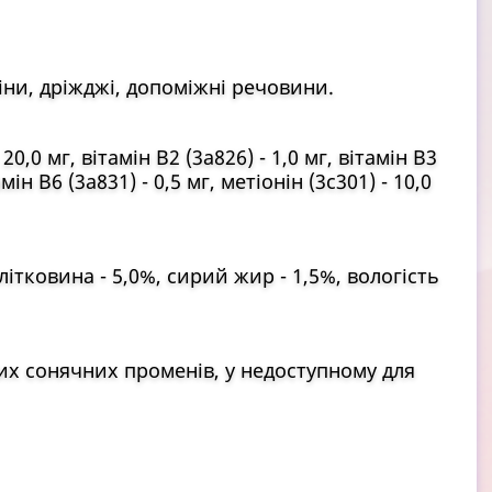
іни, дріжджі, допоміжні речовини.
 20,0 мг, вітамін B2 (3a826) - 1,0 мг, вітамін B3
амін В6 (3a831) - 0,5 мг, метіонін (3c301) - 10,0
клітковина - 5,0%, сирий жир - 1,5%, вологість
мих сонячних променів, у недоступному для