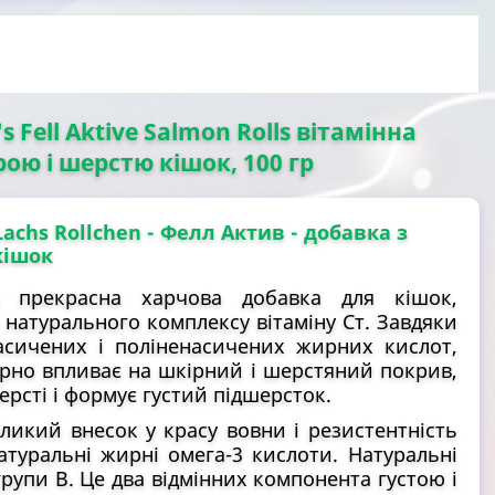
 Fell Aktive Salmon Rolls вітамінна
ою і шерстю кішок, 100 гр
Lachs Rollchen - Фелл Актив
- добавка з
кішок
en
прекрасна харчова добавка для кішок,
 натурального комплексу вітаміну Ст. Завдяки
асичених і поліненасичених жирних кислот,
рно впливає на шкірний і шерстяний покрив,
рсті і формує густий підшерсток.
ликий внесок у красу вовни і резистентність
туральні жирні омега-3 кислоти. Натуральні
групи В. Це два відмінних компонента густою і