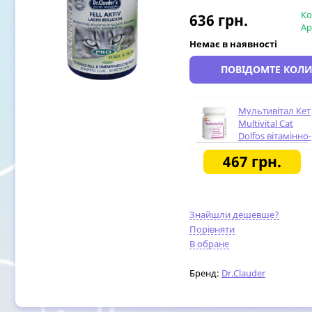
Ко
636
грн.
Ар
Немає в наявності
ПОВІДОМТЕ КОЛИ
Мультивітал Кет
Multivital Cat
Dolfos вітамінно-
мінеральна
467
грн.
добавка з
амінокислотами
для котів, 90
таблеток
Знайшли дешевше?
Порівняти
В обране
Бренд:
Dr.Clauder