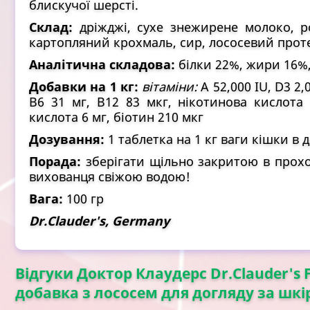
блискучої шерсті.
Склад:
дріжджі, сухе знежирене молоко, р
картопляний крохмаль, сир, лососевий проте
Аналітична складова:
білки 22%, жири 16%,
Добавки на 1 кг:
вітаміни:
A 52,000 IU, D3 2,0
B6 31 мг, B12 83 мкг, нікотинова кислота 
кислота 6 мг, біотин 210 мкг
Дозування:
1 таблетка на 1 кг ваги кішки в 
Порада:
зберігати щільно закритою в прохо
вихованця свіжою водою!
Вага:
100 гр
Dr.Clauder's, Germany
Відгуки Доктор Клаудерс Dr.Clauder's F
добавка з лососем для догляду за шкір