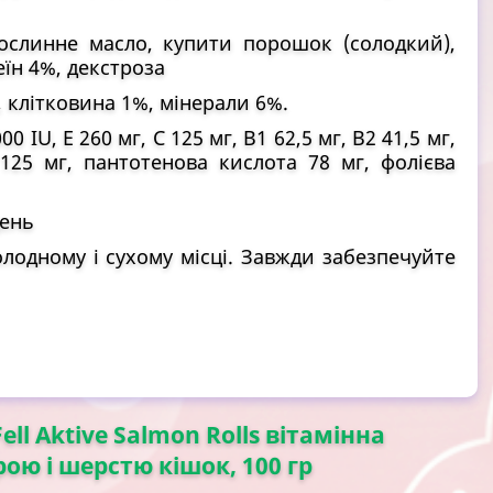
ослинне масло, купити порошок (солодкий),
їн 4%, декстроза
 клітковина 1%, мінерали 6%.
00 IU, E 260 мг, C 125 мг, B1 62,5 мг, B2 41,5 мг,
125 мг, пантотенова кислота 78 мг, фолієва
день
лодному і сухому місці. Завжди забезпечуйте
ell Aktive Salmon Rolls вітамінна
ою і шерстю кішок, 100 гр