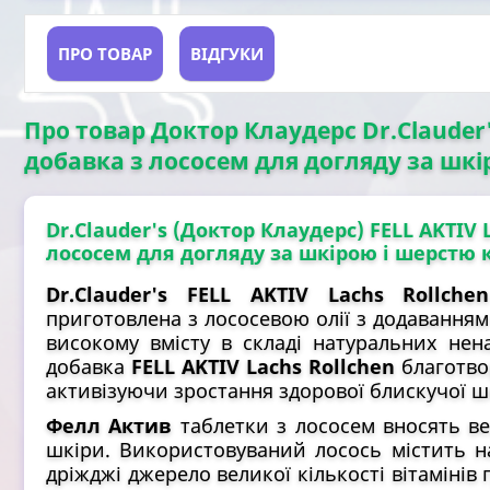
ПРО ТОВАР
ВІДГУКИ
Про товар Доктор Клаудерс Dr.Clauder's
добавка з лососем для догляду за шкір
Dr.Clauder's (Доктор Клаудерс) FELL AKTIV 
лососем для догляду за шкірою і шерстю 
Dr.Clauder's FELL AKTIV Lachs Rollch
приготовлена з лососевою олії з додаванням
високому вмісту в складі натуральних нен
добавка
FELL AKTIV Lachs Rollchen
благотво
активізуючи зростання здорової блискучої ше
Фелл Актив
таблетки з лососем вносять ве
шкіри. Використовуваний лосось містить на
дріжджі джерело великої кількості вітамінів 