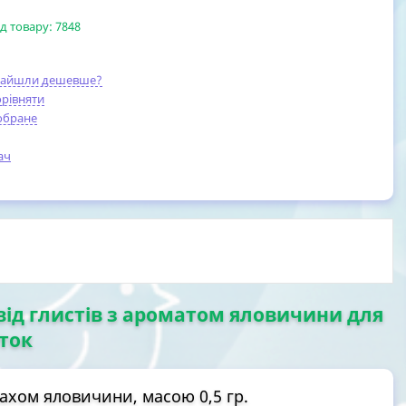
д товару:
7848
найшли дешевше?
рівняти
обране
ач
від глистів з ароматом яловичини для
еток
пахом яловичини, масою 0,5 гр.