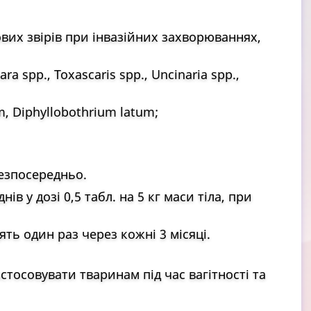
ових звірів при інвазійних захворюваннях,
ra spp., Toxascaris spp., Uncinaria spp.,
m, Diphyllobothrium latum;
езпосередньо.
нів у дозі 0,5 табл. на 5 кг маси тіла, при
ть один раз через кожні 3 місяці.
стосовувати тваринам під час вагітності та