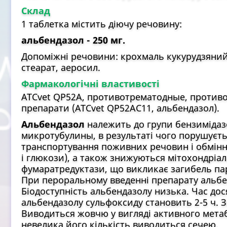
Склад
1 таблетка містить діючу речовину:
альбендазол - 250 мг.
Допоміжні речовини: крохмаль кукурудзяний
стеарат, аеросил.
Фармакологічні властивості
ATCvet QP52А, противотрематодные, против
препарати (ATCvet QP52АC11, альбендазол).
Альбендазол
належить до групи бензимідазо
микротубулины, в результаті чого порушуєт
транспортування поживних речовин і обмін
і глюкози), а також знижуються мітохондріа
фумаратредуктази, що викликає загибель пар
При пероральному введенні препарату альбен
Біодоступність альбендазолу низька. Час до
альбендазолу сульфоксиду становить 2-5 ч. З
Виводиться жовчю у вигляді активного метаб
невелика його кількість виводиться сечею.