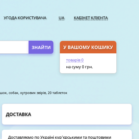
УГОДА КОРИСТУВАЧА
UA
КАБІНЕТ КЛІЄНТА
У ВАШОМУ КОШИКУ
ПЕРЕЙТИ У КОШИК
товарів
0
на суму
0
грн.
ок, собак, хутрових звірів, 20 таблеток
ДОСТАВКА
Доставляємо по Україні кур'єрськими та поштовими