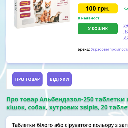
100
грн.
Ко
В наявності
З
У КОШИК
По
В 
Бренд:
Укрзооветпромпост
ПРО ТОВАР
ВІДГУКИ
Про товар Альбендазол-250 таблетки 
кішок, собак, хутрових звірів, 20 табл
Таблетки білого або сіруватого кольору з за