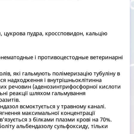
, цукрова пудра, кроссповидон, кальцію
онематодные і противоцестодные ветеринарні
лів, які гальмують полімеризацію тубуліну в
ься надходження і внутрішньоклітинна
них речовин (аденозинтрифосфорної кислоти
льні реакції шляхом гальмування
азитів.
дазол всмоктується у травному каналі.
сягнення максимальної концентрації
в'язується з білками плазми крові на 70%.
оліту альбендазолу сульфоксиду, тільки