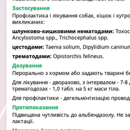
Застосування
Профілактика і лікування собак, кішок і хутр
викликаних:
шлунково-кишковими нематодами:
Toxoca
Ancylostoma spp., Trichocephalus spp.
цестодами:
Taenia solium, Dipylidium caninu
трематодами:
Opistorchis felineus.
Дозування
Перорально з кормом або задають тварині б
Для лікування - дворазово, з інтервалом - 7-8 д
трематодозах - 1,0 табл. на 5 кг маси тіла.
Для профілактики - дегельмінтизацію проводя
Протипоказання
Підвищена чутливість до альбендазолу. Не за
лактації.