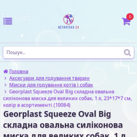
0
Головна
Аксесуари для годування тварин
Миски для годування котів і собак
Georplast Squeeze Oval Big складна овальна
силіконова миска для великих собак, 1 л, 23*17*7 см,
колір в асортименті (10084)
Georplast Squeeze Oval Big
складна овальна силіконова
миска для великих собак, 1 л,