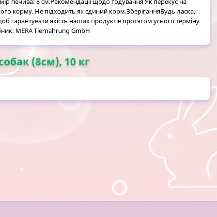
змір печива: 8 см.Рекомендації щодо годування Як перекус на
ного корму. Не підходить як єдиний корм.ЗберіганняБудь ласка,
щоб гарантувати якість наших продуктів протягом усього терміну
обник: MERA Tiernahrung GmbH
обак (8см), 10 кг