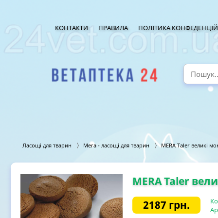
КОНТАКТИ
ПРАВИЛА
ПОЛІТИКА КОНФЕДЕНЦІЙ
Ласощі для тварин
Mera - ласощі для тварин
MERA Taler великі мон
MERA Taler вели
Ко
2187
грн.
Ар