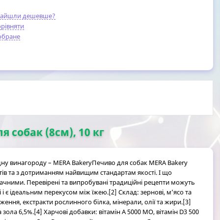
найшли дешевше?
рівняти
обране
 собак (8см), 10 кг
гідну винагороду – MERA BakeryПечиво для собак MERA Bakery
тів та з дотриманням найвищим стандартам якості. І що
ачними. Перевірені та випробувані традиційні рецепти можуть
 є ідеальним перекусом між їжею.[2] Склад: зернові, м’ясо та
ня, екстракти рослинного білка, мінерали, олії та жири.[3]
 зола 6,5%.[4] Харчові добавки: вітамін А 5000 МО, вітамін D3 500