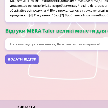
МО, вітамін Е 50 мг. Технологічні добавки: антиоксиданти[5] Ро
додаток до основної їжі. За потреби зменшуйте кількість основ
зберігайте всі продукти MERA в прохолодному та сухому місці, 
придатності.[6] Пакування: 10 кг.[7] Зроблено в НімеччиніВир
Відгуки MERA Taler великі монети для с
На жаль, відгуків ще немає, Ви можете стати першим!
ДОДАТИ ВІДГУК
КОНТАКТИ