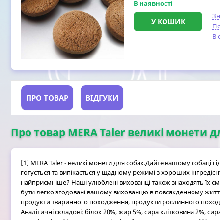
В наявності
З
У КОШИК
По
В 
ПРО ТОВАР
ВІДГУКИ
Про товар MERA Taler великі монети для
[1] MERA Taler - великі монети для собак.Дайте вашому собаці 
готується та випікається у щадному режимі з хороших інгредієн
найприємніше? Наші улюблені вихованці також знаходять їх см
бути легко згодовані вашому вихованцю в повсякденному житті і
продукти тваринного походження, продукти рослинного походжен
Аналітичні складові: білок 20%, жир 5%, сира клітковина 2%, сира