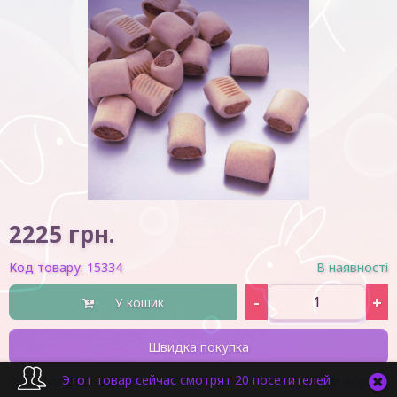
2225
грн.
Код товару:
15334
В наявності
-
+
У кошик
Швидка покупка
Этот товар сейчас смотрят 20 посетителей
Знайшли дешевше?
В обране