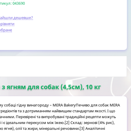
тикул:
043690
найшли дешевше?
рівняти
обране
 ягням для собак (4,5см), 10 кг
ому собаці гідну винагороду – MERA BakeryПечиво для собак MERA
гредієнтів та з дотриманням найвищим стандартам якості. І що
ачними. Перевірені та випробувані традиційні рецепти можуть
 є ідеальним перекусом між їжею.[2] Склад: зернові (4% рис),
ягня), олії та жири, мінеральні речовини.[3] Аналітичні