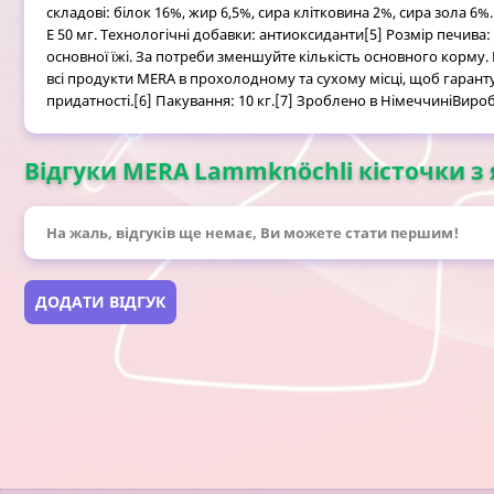
складові: білок 16%, жир 6,5%, сира клітковина 2%, сира зола 6%.
Е 50 мг. Технологічні добавки: антиоксиданти[5] Розмір печива
основної їжі. За потреби зменшуйте кількість основного корму.
всі продукти MERA в прохолодному та сухому місці, щоб гарант
придатності.[6] Пакування: 10 кг.[7] Зроблено в НімеччиніВир
Відгуки MERA Lammknöchli кісточки з я
На жаль, відгуків ще немає, Ви можете стати першим!
ДОДАТИ ВІДГУК