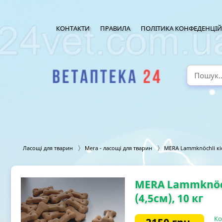
КОНТАКТИ
ПРАВИЛА
ПОЛІТИКА КОНФЕДЕНЦІЙ
Ласощі для тварин
Mera - ласощі для тварин
MERA Lammknöchli кіст
MERA Lammknöch
(4,5см), 10 кг
Ко