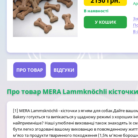
2150
грн.
Ар
В наявності
З
У КОШИК
По
В 
ПРО ТОВАР
ВІДГУКИ
Про товар MERA Lammknöchli кісточки з
[1] MERA Lammsknöchli - кісточки з ягням для собак.Дайте ваш
Bakery готується та випікається у щадному режимі з хороших ін
найприємніше? Наші улюблені вихованці також знаходять їх см
бути легко згодовані вашому вихованцю в повсякденному житті і
м’ясо та продукти тваринного походження (1,5% м'ясне борошно 