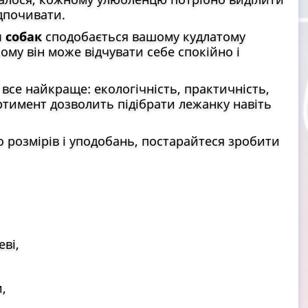
ідпочивати.
 собак
сподобається вашому кудлатому
ому він може відчувати себе спокійно і
і все найкраще: екологічність, практичність,
ортимент дозволить підібрати лежанку навіть
о розмірів і уподобань, постарайтеся зробити
ві,
,