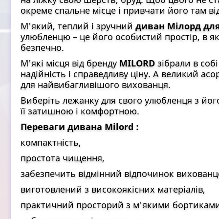
окреме спальне місце і привчати його там в
М'який, теплий і зручний
диван Мілорд для
улюбленцю – це його особистий простір, в як
безпечно.
М'які місця від бренду
MILORD
зібрали в соб
надійність і справедливу ціну. А великий ас
для найвибагливішого вихованця.
Виберіть лежанку для свого улюбленця з йог
її затишною і комфортною.
Переваги дивана Milord :
компактність,
простота чищення,
забезпечить відмінний відпочинок вихованце
виготовлений з високоякісних матеріалів,
практичний просторий з м'якими бортиками