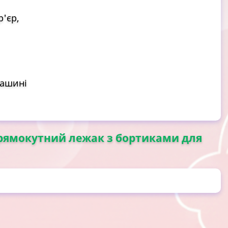
'єр,
машині
 прямокутний лежак з бортиками для