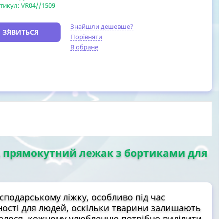
тикул:
VR04//1509
Знайшли дешевше?
 З`ЯВИТЬСЯ
Порівняти
В обране
XL прямокутний лежак з бортиками для
сподарському ліжку, особливо під час
чності для людей, оскільки тварини залишають
талося, кожному улюбленцю потрібно виділити