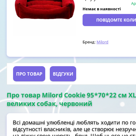
Ар
Немає в наявності
ПОВІДОМТЕ КОЛИ
Бренд:
Milord
ПРО ТОВАР
ВІДГУКИ
Про товар Milord Cookie 95*70*22 см 
великих собак, червоний
Всі домашні улюбленці люблять ходити по го
відсутності власників, але це створює незру
на ліжку свою шерсть, бруд. Щоб цього не с