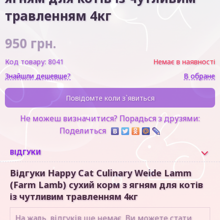
травленням 4кг
950
грн.
Код товару:
8041
Немає в наявності
Знайшли дешевше?
В обране
Повідомте коли з`явиться
Не можеш визначитися? Порадься з друзями:
Поделиться
ВІДГУКИ
Відгуки Happy Cat Culinary Weide Lamm
(Farm Lamb) сухий корм з ягням для котів
із чутливим травленням 4кг
На жаль, відгуків ще немає, Ви можете стати