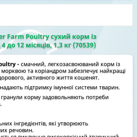
er Farm Poultry сухий корм із
до 12 місяців, 1,3 кг (70539)
ultry -
смачний, легкозасвоюваний корм із
 морквою та коріандром забезпечує найкращі
здорового, активного життя кошенят.
 надають підтримку імунної системи тварин.
і гранули корму задовольняють потреби
.
их інгредієнтів, які утворюють
них речовин.
вується виключно високоякісний тваринний