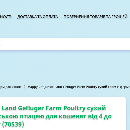
НОСТІ
ДОСТАВКА ТА ОПЛАТА
ПОВЕРНЕННЯ ТОВАРІВ ТА ГРОШЕЙ
орм для кішок
Happy Cat Junior Land Gefluger Farm Poultry сухий корм із ферме
r Land Gefluger Farm Poultry сухий
ською птицею для кошенят від 4 до
г (70539)