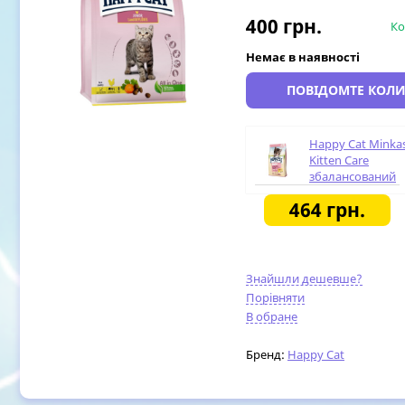
400
грн.
Ко
Немає в наявності
ПОВІДОМТЕ КОЛИ
Happy Cat Minka
Kitten Care
збалансований
сухий корм для
464
грн.
кошенят віком в
5-ти тижнів, 1,5 к
(70407)
Знайшли дешевше?
Порівняти
В обране
Бренд:
Happy Cat