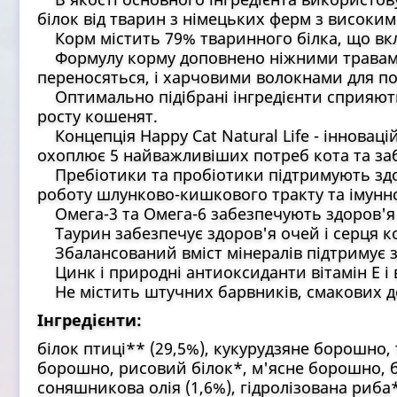
білок від тварин з німецьких ферм з високим
Корм містить 79% тваринного білка, що вк
Формулу корму доповнено ніжними травами,
переносяться, і харчовими волокнами для п
Оптимально підібрані інгредієнти сприяют
росту кошенят.
Концепція Happy Cat Natural Life - інноваці
охоплює 5 найважливіших потреб кота та заб
Пребіотики та пробіотики підтримують здо
роботу шлунково-кишкового тракту та імунно
Омега-3 та Омега-6 забезпечують здоров'я 
Таурин забезпечує здоров'я очей і серця ко
Збалансований вміст мінералів підтримує з
Цинк і природні антиоксиданти вітамін Е і 
Не містить штучних барвників, смакових д
Інгредієнти:
білок птиці** (29,5%), кукурудзяне борошно, 
борошно, рисовий білок*, м'ясне борошно, б
соняшникова олія (1,6%), гідролізована риба