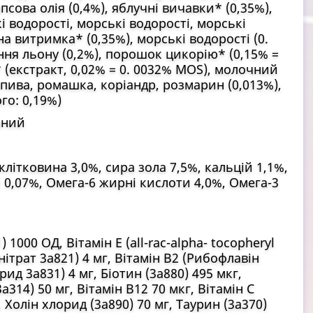
псова олія (0,4%), яблучні вичавки* (0,35%),
і водорості, морські водорості, морські
чна витримка* (0,35%), морські водорості (0.
іння льону (0,2%), порошок цикорію* (0,15% =
* (екстракт, 0,02% = 0. 0032% MOS), молочний
опива, ромашка, коріандр, розмарин (0,013%),
го: 0,19%)
аний
літковина 3,0%, сира зола 7,5%, кальцій 1,1%,
й 0,07%, Омега-6 жирні кислоти 4,0%, Омега-3
 1000 ОД, Вітамін Е (all-rac-alpha- tocopheryl
онітрат 3a821) 4 мг, Вітамін В2 (Рибофлавін
рид 3a831) 4 мг, Біотин (3a880) 495 мкг,
a314) 50 мг, Вітамін B12 70 мкг, Вітамін C
 Холін хлорид (3a890) 70 мг, Таурин (3a370)