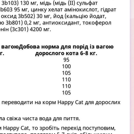
 3b103) 130 мг, мідь (мідь (II) сульфат
3b603 95 мг, цинку хелат амінокислот, гідрат
 оксид 3b502) 30 мг, йод (кальцію йодат,
рію 3b801) 0,2 мг, антиоксидант, токоферол
нін (3c301) 4200 мг.
з вагою
Добова норма для порід із вагою
г.
дорослого кота 6-8 кг.
95
100
105
110
110
105
а переводити на корм Happy Cat для дорослих
 свіжа чиста вода для пиття.
Happy Cat, то зробіть перехід поступовим,