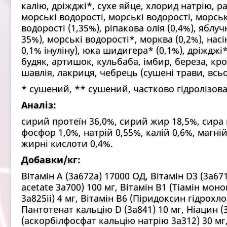
калію, дріжджі*, сухе яйце, хлорид натрію, ра
морські водорості, морські водорості, морськ
водорості (1,35%), ріпакова олія (0,4%), яблу
35%), морські водорості*, морква (0,2%), нас
0,1% інуліну), юка шидигера* (0,1%), дріжджі
будяк, артишок, кульбаба, імбир, береза, кр
шавлія, лакриця, чебрець (сушені трави, всьо
* сушений, ** сушений, частково гідролізов
Аналіз:
сирий протеїн 36,0%, сирий жир 18,5%, сира к
фосфор 1,0%, натрій 0,55%, калій 0,6%, магні
жирні кислоти 0,4%.
Добавки/кг:
Вітамін А (3a672a) 17000 ОД, Вітамін D3 (3a671)
acetate 3a700) 100 мг, Вітамін В1 (Тіамін мон
3a825ii) 4 мг, Вітамін В6 (Піридоксин гідрохло
Пантотенат кальцію D (3a841) 10 мг, Ніацин (3
(аскорбілфосфат кальцію натрію 3a312) 30 мг,