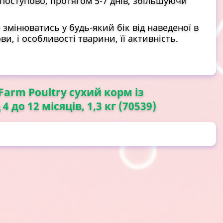
поступово, протягом 5-7 днів, збільшуючи
змінюватись у будь-який бік від наведеної в
и, і особливості тварини, її активність.
 Farm Poultry сухий корм із
до 12 місяців, 1,3 кг (70539)