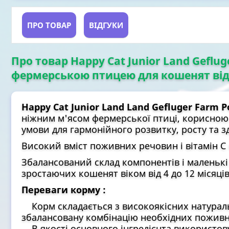
ПРО ТОВАР
ВІДГУКИ
Про товар Happy Cat Junior Land Geflug
фермерською птицею для кошенят від 4 
Happy Cat Junior Land Land Gefluger Farm Po
ніжним м'ясом фермерської птиці, корисною
умови для гармонійного розвитку, росту та 
Високий вміст поживних речовин і вітамін C
Збалансований склад компонентів і маленьк
зростаючих кошенят віком від 4 до 12 місяців
Переваги корму :
Корм складається з високоякісних натуральн
збалансовану комбінацію необхідних пожив
В якості основного інгредієнта використо