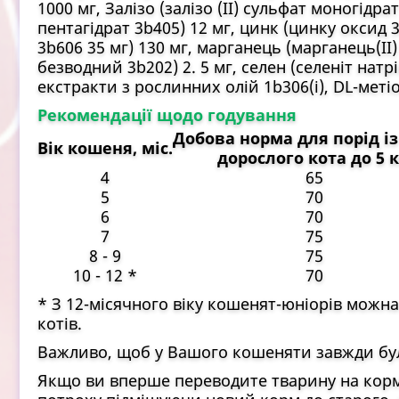
1000 мг, Залізо (залізо (II) сульфат моногідрат
пентагідрат 3b405) 12 мг, цинк (цинку оксид 
3b606 35 мг) 130 мг, марганець (марганець(II)
безводний 3b202) 2. 5 мг, селен (селеніт нат
екстракти з рослинних олій 1b306(i), DL-метіо
Рекомендації щодо годування
Добова норма для порід і
Вік кошеня, міс.
дорослого кота до 5 к
4
65
5
70
6
70
7
75
8 - 9
75
10 - 12 *
70
* З 12-місячного віку кошенят-юніорів можн
котів.
Важливо, щоб у Вашого кошеняти завжди була
Якщо ви вперше переводите тварину на корм 