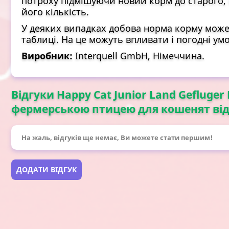
потроху підмішуючи новий корм до старого, 
його кількість.
У деяких випадках добова норма корму може 
таблиці. На це можуть впливати і погодні умов
Виробник:
Interquell GmbH, Німеччина.
Відгуки Happy Cat Junior Land Gefluger
фермерською птицею для кошенят від 4 
На жаль, відгуків ще немає, Ви можете стати першим!
ДОДАТИ ВІДГУК