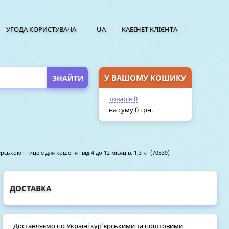
УГОДА КОРИСТУВАЧА
UA
КАБІНЕТ КЛІЄНТА
У ВАШОМУ КОШИКУ
ПЕРЕЙТИ У КОШИК
товарів
0
на суму
0
грн.
рською птицею для кошенят від 4 до 12 місяців, 1,3 кг (70539)
ДОСТАВКА
Доставляємо по Україні кур'єрськими та поштовими