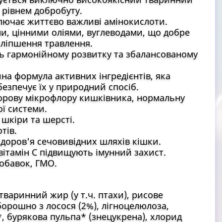
 рівнем добробуту.
лючає життєво важливі амінокислоти.
 цінними оліями, вуглеводами, що добре
оліпшення травлення.
ь гармонійному розвитку та збалансованому
йна формула активних інгредієнтів, яка
езпечує їх у природний спосіб.
рову мікрофлору кишківника, нормальну
ї системи.
шкіри та шерсті.
тів.
доров'я сечовивідних шляхів кішки.
вітамін C підвищують імунний захист.
обавок, ГМО.
тваринний жир (у т.ч. птахи), рисове
орошно з лосося (2%), лігноцелюлоза,
*, бурякова пульпа* (знецукрена), хлорид