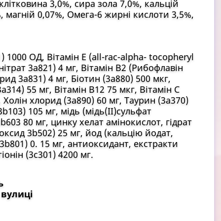
клітковина 3,0%, сира зола 7,0%, кальцій
%, магній 0,07%, Омега-6 жирні кислоти 3,5%,
 1000 ОД, Вітамін Е (all-rac-alpha- tocopheryl
онітрат 3a821) 4 мг, Вітамін В2 (Рибофлавін
рид 3a831) 4 мг, Біотин (3a880) 500 мкг,
a314) 55 мг, Вітамін B12 75 мкг, Вітамін C
 Холін хлорид (3a890) 60 мг, Таурин (3a370)
3b103) 105 мг, мідь (мідь(II)сульфат
3b603 80 мг, цинку хелат амінокислот, гідрат
оксид 3b502) 25 мг, йод (кальцію йодат,
 3b801) 0. 15 мг, антиоксидант, екстракти
онін (3c301) 4200 мг.
ь
 вулиці