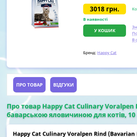
3018
грн.
Ко
В наявності
З
У КОШИК
По
В 
Бренд:
Happy Cat
ПРО ТОВАР
ВІДГУКИ
Про товар Happy Cat Culinary Voralpen 
баварською яловичиною для котів, 10 
Happy Cat Culinary Voralpen Rind (Bavarian 