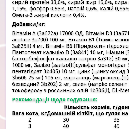
сирий протеїн 33,0%, сирий жир 15,0%, сира 
1,15%, фосфор 0,95%, натрій 0,6%, калій 0,65
Омега-3 жирні кислоти 0,4%.
Добавки/кг:
Вітамін А (3a672a) 17000 ОД, Вітамін D3 (3a671)
acetate 3a700) 100 мг, Вітамін В1 (Тіамін мон
3a825ii) 4 мг, Вітамін В6 (Піридоксин гідрохло
Пантотенат кальцію D (3a841) 10 мг, Ніацин (3
(аскорбілфосфат кальцію натрію 3a312) 30 мг,
1000 мг, Залізо (залізо(II)сульфат моногідрат 
пентагідрат 3b405) 10 мг, цинк (цинку оксид 
3b606 25 мг) 105 мг, марганець (марганець(II)
безводний 3b202) 2 мг, селен (натрію селеніт
токоферолу з рослинних олій 1b306(i), DL-Меті
Рекомендації щодо годування:
Кількість кормів, г/ден
Вага кота, кг
Домашній кіт
Кіт, що гуляє на
2
30
35
3
40
45