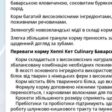
баварською яловичиною, соковитим буряком 
порід.
Корм багатий високоякісними інгредієнтами,
поживними речовинами.
Зеленогубі новозеландські мідії в складі ко
Злегка збільшені гранули корму приносять з
щоденний догляд за зубами.
Переваги корму Хеппі Кет Culinary Бавар
Корм складається з високоякісних натуральн
збалансовану комбінацію необхідних пожив
В якості основного інгредієнта використо
білок від тварин з німецьких ферм з високим
Корм містить 86% тваринного білка, що вк
Формулу корму доповнено ніжними травами,
переносяться, і харчовими волокнами для п
Крокети збільшеного розміру сприяють щод
Пребіотики та пробіотики підтримують здо
роботу шлунково-кишкового тракту та імунно