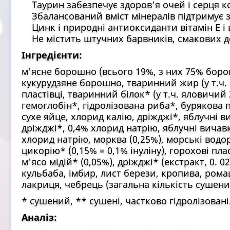
Таурин забезпечує здоров'я очей і серця ко
Збалансований вміст мінералів підтримує з
Цинк і природні антиоксиданти вітамін Е і 
Не містить штучних барвників, смакових д
Інгредієнти:
м'ясне борошно (всього 19%, з них 75% борош
кукурудзяне борошно, тваринний жир (у т.ч.
пластівці, тваринний білок* (у т.ч. яловичий
гемоглобін*, гідролізована риба*, бурякова п
сухе яйце, хлорид калію, дріжджі*, яблучні в
дріжджі*, 0,4% хлорид натрію, яблучні вичавк
хлорид натрію, морква (0,25%), морські водор
цикорію* (0,15% = 0,1% інуліну), горохові пла
м'ясо мідій* (0,05%), дріжджі* (екстракт, 0.
кульбаба, імбир, лист берези, кропива, рома
лакриця, чебрець (загальна кількість сушени
* сушений, ** сушені, частково гідролізовані
Аналіз: