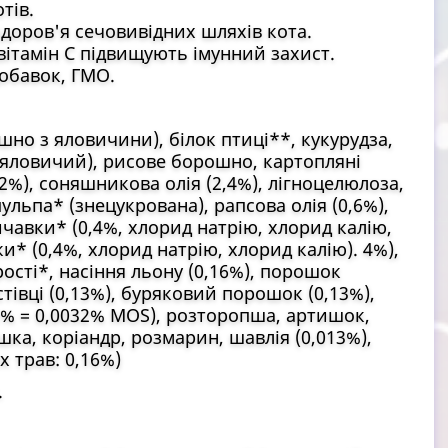
тів.
доров'я сечовивідних шляхів кота.
вітамін C підвищують імунний захист.
обавок, ГМО.
но з яловичини), білок птиці**, кукурудза,
 яловичий), рисове борошно, картопляні
 2%), соняшникова олія (2,4%), лігноцелюлоза,
ульпа* (знецукрована), рапсова олія (0,6%),
ичавки* (0,4%, хлорид натрію, хлорид калію,
и* (0,4%, хлорид натрію, хлорид калію). 4%),
ості*, насіння льону (0,16%), порошок
стівці (0,13%), буряковий порошок (0,13%),
 02% = 0,0032% MOS), розторопша, артишок,
шка, коріандр, розмарин, шавлія (0,013%),
х трав: 0,16%)
.