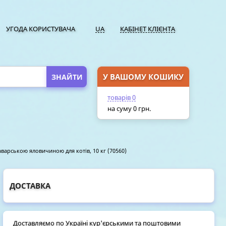
УГОДА КОРИСТУВАЧА
UA
КАБІНЕТ КЛІЄНТА
У ВАШОМУ КОШИКУ
ПЕРЕЙТИ У КОШИК
товарів
0
на суму
0
грн.
баварською яловичиною для котів, 10 кг (70560)
ДОСТАВКА
Доставляємо по Україні кур'єрськими та поштовими