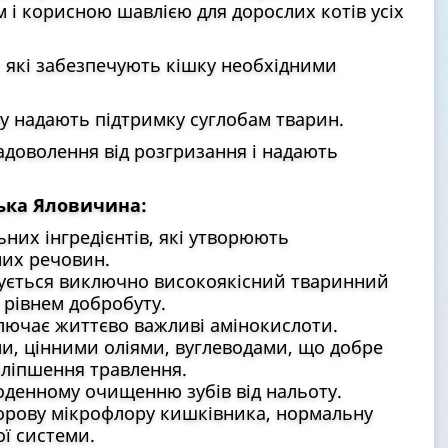
і корисною шавлією для дорослих котів усіх
 які забезпечують кішку необхідними
рму надають підтримку суглобам тварин.
адоволення від розгризання і надають
ська Яловичина:
их інгредієнтів, які утворюють
них речовин.
вується виключно високоякісний тваринний
 рівнем добробуту.
лючає життєво важливі амінокислоти.
 цінними оліями, вуглеводами, що добре
оліпшення травлення.
енному очищенню зубів від нальоту.
рову мікрофлору кишківника, нормальну
ї системи.