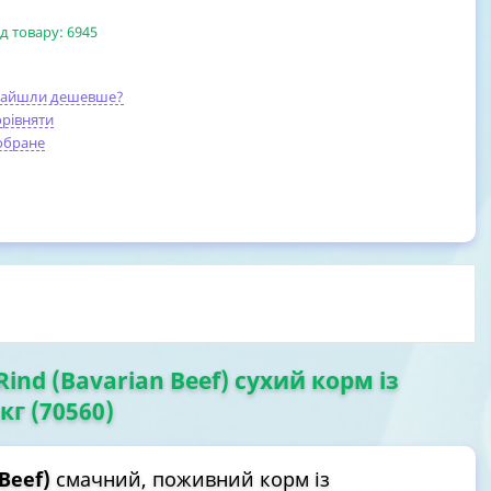
д товару:
6945
найшли дешевше?
рівняти
обране
Rind (Bavarian Beef) сухий корм із
кг (70560)
Beef)
смачний, поживний корм із