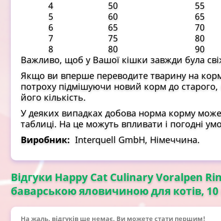
4
50
55
5
60
65
6
65
70
7
75
80
8
80
90
Важливо, щоб у Вашої кішки завжди була сві
Якщо ви вперше переводите тварину на корм 
потроху підмішуючи новий корм до старого, 
його кількість.
У деяких випадках добова норма корму може 
таблиці. На це можуть впливати і погодні умов
Виробник:
Interquell GmbH, Німеччина.
Відгуки Happy Cat Culinary Voralpen Rin
баварською яловичиною для котів, 10 
На жаль, відгуків ще немає, Ви можете стати першим!