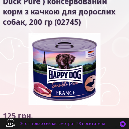
Duck Pure ) консервований
корм з качкою для дорослих
собак, 200 гр (02745)
125
грн.
Этот товар сейчас смотрят 23 посетителя
Код товару:
7383
В наявності