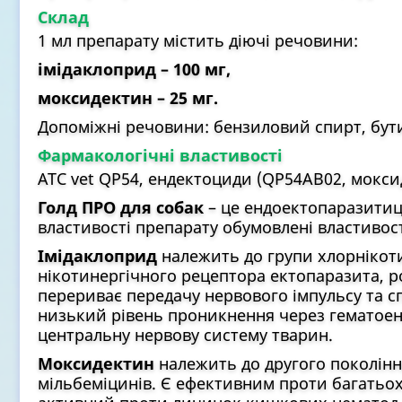
Склад
1 мл препарату містить діючі речовини:
імідаклоприд – 100 мг,
моксидектин – 25 мг.
Допоміжні речовини: бензиловий спирт, бути
Фармакологічні властивості
АТС vet QP54, ендектоциди (QP54АВ02, мокси
Голд ПРО для собак
– це ендоектопаразитиц
властивості препарату обумовлені властиво
Імідаклоприд
належить до групи хлорнікот
нікотинергічного рецептора ектопаразита, 
перериває передачу нервового імпульсу та с
низький рівень проникнення через гематоен
центральну нервову систему тварин.
Моксидектин
належить до другого поколінн
мільбеміцинів. Є ефективним проти багатьох