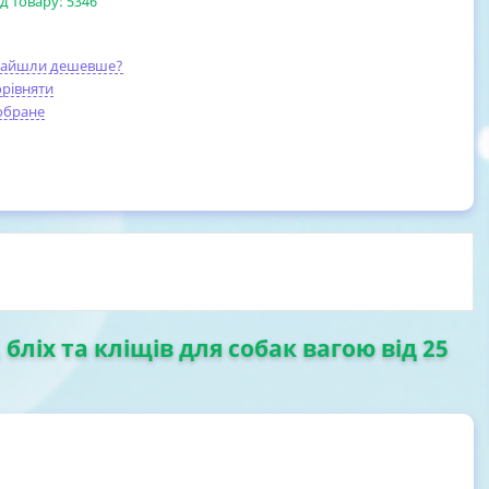
д товару:
5346
найшли дешевше?
рівняти
обране
 бліх та кліщів для собак вагою від 25