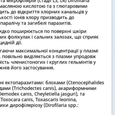
ікрофілярій (стадії L3, L4) Dirofilaria
номасляною кислотою та з глютаровими
ить до відкриття хлорних канальців у
кості іонів хлору призводить до
паралічу та загибелі паразитів.
видко поширюється по поверхні шкіри
них фолікулах і сальних залозах, що сприяє
идній дії.
гаючи максимальної концентрації у плазмі
і, повільно виділяється з плазми упродовж
ість членистоногих і круглих гельмінтів у
жнів його застосування.
ні ектопаразитами: блохами (Ctenocephalides
їдами (Trichodectes canis), акариформними
emodex canis, Cheyletiella jasguri), та
xocara canis, Toxascaris leonina,
и дирофіляріозу (Dirofilaria spp.: