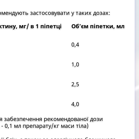
омендують застосовувати у таких дозах:
ину, мг/ в 1 піпетці
Об’єм піпетки, мл
0,4
1,0
2,5
4,0
для забезпечення рекомендованої дози
- 0,1 мл препарату/кг маси тіла)