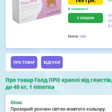
149
грн.
Ко
В наявності
З
У КОШИК
По
В 
Бренд:
НВД
ПРО ТОВАР
ВІДГУКИ
Про товар Голд ПРО краплі від глистів,
до 40 кг, 1 піпетка
Опис
Прозорий розчин світло-жовтого кольору.