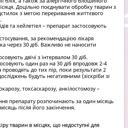
ії бліх, а також за алергічного блошиного
ісяця. Доцільно поєднувати обробку тварин з
дстилок з метою переривання життєвого
.
їдів та хейлетіел – препарат застосовують
стосування, за рекомендацією лікаря
а через 30 діб. Важливо не наносити
совують двічі з інтервалом 30 діб.
осовують один раз на 30 діб впродовж 2-4
н проводять до тих пір, поки результати 2
сліджень будуть негативними (зіскріби зі
окарозу, токсаскарозу, анкілостомозу –
ання препарату розпочинають за один місяць
місяць після його закінчення.
ру тварин в місцях, що недоступні для