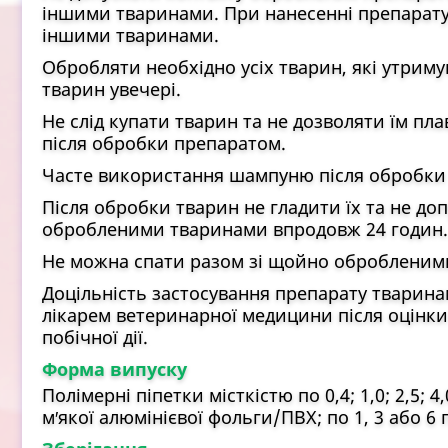
іншими тваринами. При нанесенні препарату
іншими тваринами.
Обробляти необхідно усіх тварин, які утрим
тварин увечері.
Не слід купати тварин та не дозволяти їм пл
після обробки препаратом.
Часте використання шампуню після обробки 
Після обробки тварин не гладити їх та не до
обробленими тваринами впродовж 24 годин.
Не можна спати разом зі щойно обробленими
Доцільність застосування препарату тваринам 
лікарем ветеринарної медицини після оцінки
побічної дії.
Форма випуску
Полімерні піпетки місткістю по 0,4; 1,0; 2,5; 4
м′якої алюмінієвої фольги/ПВХ; по 1, 3 або 6 