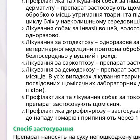
Профілактика та лікування собак за інваз
дерматиту – препарат застосовують щом
обробкою місць утримання тварин та пі
циклу бліх у навколишньому середовищі
Лікування собак за інвазії вошей, волосо
одноразово.
Лікування за отодектозу – одноразове за
ветеринарної медицини повторна обробк
безпосередньо у вушний прохід.
Лікування за саркоптозу – препарат засто
Лікування за демодекозу – препарат заст
місяців. В усіх випадках лікування твари
послідовних щомісячних лабораторних до
шкіри).
Профілактика та лікування собак за токс
препарат застосовують щомісяця.
Профілактика дирофіляріозу – застосув
до нападу комарів і припиняють через 1 
Спосіб застосування
Препарат наносять на суху непошкоджену шкі