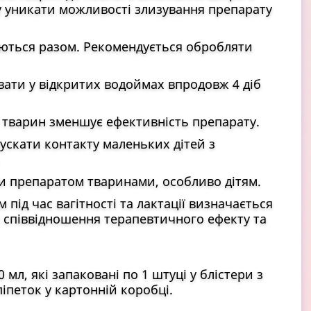
 уникати можливості злизування препарату
уються разом. Рекомендується обробляти
авати у відкритих водоймах впродовж 4 діб
тварин зменшує ефективність препарату.
пускати контакту маленьких дітей з
 препаратом тваринами, особливо дітям.
під час вагітності та лактації визначається
 співвідношення терапевтичного ефекту та
,0 мл, які запаковані по 1 штуці у блістери з
піпеток у картонній коробці.