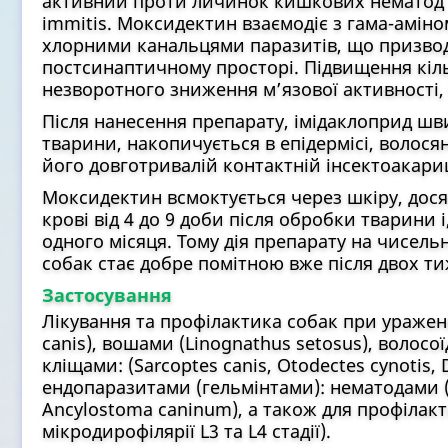
активний проти личинок кишкових нематод та м
immitis. Моксидектин взаємодіє з гама-амі
хлорними канальцями паразитів, що призвод
постсинаптичному просторі. Підвищення кіль
незворотного зниження м’язової активності, 
Після нанесення препарату, імідаклоприд ш
тварини, накопичується в епідермісі, волося
його довготривалій контактній інсектоакариц
Моксидектин всмоктується через шкіру, дося
крові від 4 до 9 доби після обробки тварини 
одного місяця. Тому дія препарату на чисельн
собак стає добре помітною вже після двох ти
Застосування
Лікування та профілактика собак при уражен
canis), вошами (Linognathus setosus), волосо
кліщами: (Sarcoptes canis, Otodectes cynotis, D
ендопаразитами (гельмінтами): нематодами (To
Ancylostoma caninum), а також для профілактик
мікродирофілярії L3 та L4 стадії).