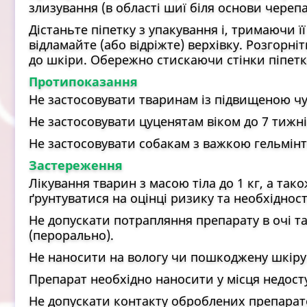
злизування (в області шиї біля основи череп
Дістаньте піпетку з упакування і, тримаючи 
відламайте (або відріжте) верхівку. Розгорні
до шкіри. Обережно стискаючи стінки піпетки 
Протипоказання
Не застосовувати тваринам із підвищеною чу
Не застосовувати цуценятам віком до 7 тижні
Не застосовувати собакам з важкою гельмінт
Застереження
Лікування тварин з масою тіла до 1 кг, а та
ґрунтуватися на оцінці ризику та необхідност
Не допускати потрапляння препарату в очі т
(перорально).
Не наносити на вологу чи пошкоджену шкіру
Препарат необхідно наносити у місця недосту
Не допускати контакту оброблених препарат