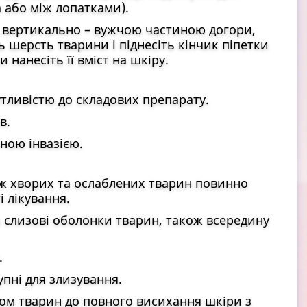
а або між лопатками).
її вертикально – вужчою частиною догори,
ть шерсть тварини і піднесіть кінчик піпетки
нанесіть її вміст на шкіру.
тливістю до складових препарату.
в.
ною інвазією.
кож хворих та ослаблених тварин повинно
і лікування.
а слизові оболонки тварин, також всередину
.
пні для злизування.
ом тварин до повного висихання шкіри з