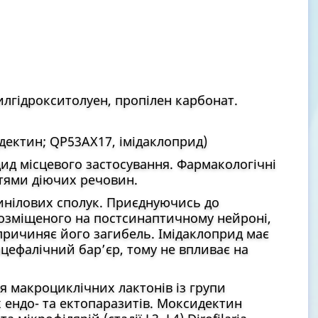
лгідрокситолуен, пропілен карбонат.
дектин; QP53AX17, імідаклоприд)
ид місцевого застосування. Фармакологічні
стями діючих речовин.
инілових сполук. Приєднуючись до
розміщеного на постсинаптичному нейроні,
причиняє його загибель. Імідаклоприд має
цефалічний бар’єр, тому не впливає на
я макроциклічних лактонів із групи
 ендо- та ектопаразитів. Моксидектин