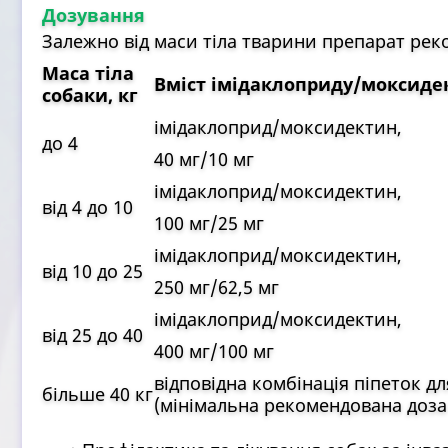
Дозування
Залежно від маси тіла тварини препарат рек
Маса тіла
Вміст імідаклоприду/моксидект
собаки, кг
імідаклоприд/моксидектин,
до 4
40 мг/10 мг
імідаклоприд/моксидектин,
від 4 до 10
100 мг/25 мг
імідаклоприд/моксидектин,
від 10 до 25
250 мг/62,5 мг
імідаклоприд/моксидектин,
від 25 до 40
400 мг/100 мг
відповідна комбінація піпеток 
більше 40 кг
(мінімальна рекомендована доза 