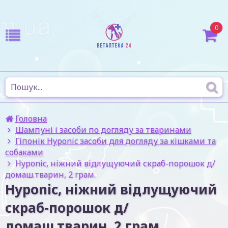
0
Головна
Шампуні і засоби по догляду за тваринами
Гіпонік Hyponic засоби для догляду за кішками та
собаками
Hyponic, ніжний відлущуючий скраб-порошок д/
домаш.тварин, 2 грам.
Hyponic, ніжний відлущуючий
скраб-порошок д/
домаш.тварин, 2 грам.