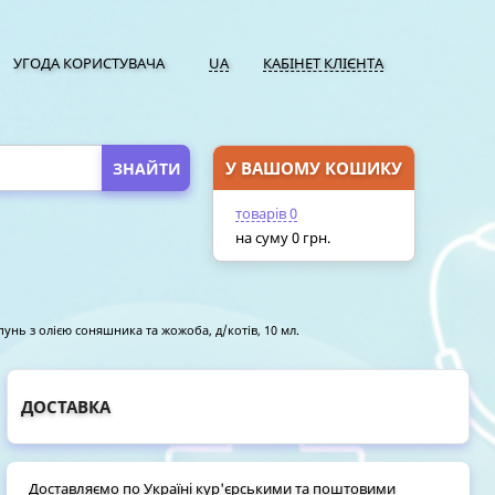
УГОДА КОРИСТУВАЧА
UA
КАБІНЕТ КЛІЄНТА
У ВАШОМУ КОШИКУ
ПЕРЕЙТИ У КОШИК
товарів
0
на суму
0
грн.
унь з олією соняшника та жожоба, д/котів, 10 мл.
ДОСТАВКА
Доставляємо по Україні кур'єрськими та поштовими