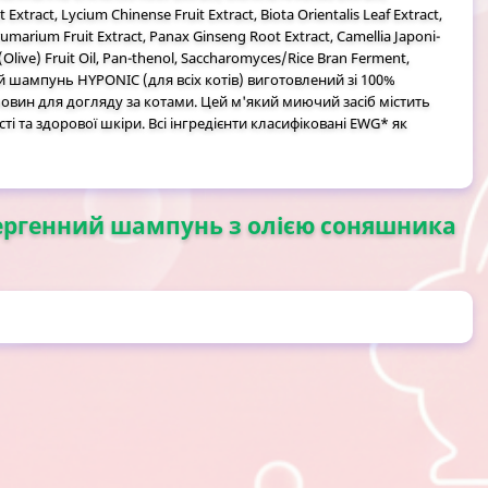
xtract, Lycium Chinense Fruit Extract, Biota Orientalis Leaf Extract,
umarium Fruit Extract, Panax Ginseng Root Extract, Camellia Japoni-
(Olive) Fruit Oil, Pan-thenol, Saccharomyces/Rice Bran Ferment,
й шампунь HYPONIC (для всіх котів) виготовлений зі 100%
човин для догляду за котами. Цей м'який миючий засіб містить
і та здорової шкіри. Всі інгредієнти класифіковані EWG* як
алергенний шампунь з олією соняшника