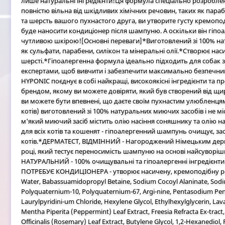
лише натуральні інгредієнти!Ця формула спеціально розроблена 
повністю вільна від шкідливих хімічних речовин, таких як пара
та шерсть вашого пухнастого друга, ви утворите густу кремоподі
буде наносити кондиціонер після шампуню. А оскільки він гіпо
чутливою шкірою![Основні переваги]*Виготовлений зі 100% нату
як сульфати, парабени, силікон та мінеральні олії.*Створює наси
шерсті.*Гіпоалергенна формула ідеально підходить для собак
експертами, щоб вивчити і забезпечити максимально безпечний
HYPONIC поєднує в собі найкращі, високоякісні інгредієнти та п
брендом, якому ви можете довіряти, який був створений від щи
ви можете бути впевнені, що даєте своїм пухнастим улюбленця
котів) виготовлений зі 100% натуральних миючих засобів і не м
м'який миючий засіб містить олію насіння соняшнику та олію на
для всіх котів та кошенят - гіпоалергенний шампунь очищує, з
котів.*ДЕРМАТЕСТ, ВІДМІННИЙ - Нагороджений Німецьким дерм
році, який тестує переносимість шампуню на основі найсувор
НАТУРАЛЬНИЙ - 100% очищувальні та гіпоалергенні інгредієнти 
ПОТРЕБУЄ КОНДИЦІОНЕРА - утворює насичену, кремоподібну роз
Water, Babassuamidopropyl Betaine, Sodium Cocoyl Alaninate, Sod
Polyquaternium-10, Polyquaternium-67, Argi-nine, Pentasodium Pentet
Laurylpyridini-um Chloride, Hexylene Glycol, Ethylhexylglycerin, La
Mentha Piperita (Peppermint) Leaf Extract, Freesia Refracta Ex-tract
Officinalis (Rosemary) Leaf Extract, Butylene Glycol, 1,2-Hexanediol