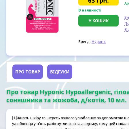
63
грн.
Ар
В наявності
З
У КОШИК
По
В 
Бренд:
Hyponic
ПРО ТОВАР
ВІДГУКИ
Про товар Hyponic Hypoallergenic, гі
соняшника та жожоба, д/котів, 10 мл.
[1]Живіть шкіру та шерсть вашого улюбленця за допомогою ша
улюбленця у п'ять разів чутливіша за людську, тому цей гіпоале