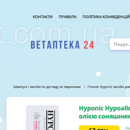
КОНТАКТИ
ПРАВИЛА
ПОЛІТИКА КОНФЕДЕНЦІЙ
Шампуні і засоби по догляду за тваринами
Гіпонік Hyponic засоби дл
Hyponic Hypoall
олією соняшника
Ко