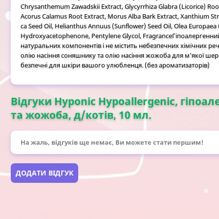
Chrysanthemum Zawadskii Extract, Glycyrrhiza Glabra (Licorice) Root E
Acorus Calamus Root Extract, Morus Alba Bark Extract, Xanthium Str
ca Seed Oil, Helianthus Annuus (Sunflower) Seed Oil, Olea Europaea 
Hydroxyacetophenone, Pentylene Glycol, FragranceГіпоалергенни
натуральних компонентів і не містить небезпечних хімічних ре
олію насіння соняшнику та олію насіння жожоба для м'якої шерст
безпечні для шкіри вашого улюбленця. (без ароматизаторів)
Відгуки Hyponic Hypoallergenic, гіпо
та жожоба, д/котів, 10 мл.
На жаль, відгуків ще немає, Ви можете стати першим!
ДОДАТИ ВІДГУК