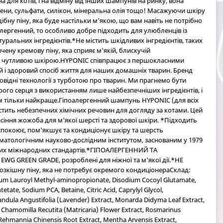
для котів, і на відміну від інших шампунів на ринку, вона
бени, сульфати, силікон, мінеральна олія тощо! Масажуючи шкіру
бну піну, яка буде настільки м'якою, що вам навіть не потрібно
алергенний, то особливо добре підходить для улюбленців із
ральних інгредієнтів.*Не містить шкідливих інгредієнтів, таких
чену кремову піну, яка сприяє м'якій, блискучій
 з чутливою шкірою.HYPONIC співпрацює з першокласними
 і здоровий спосіб життя для наших домашніх тварин. Бренд
ровідні технології з турботою про тварин. Ми прагнемо бути
рого серця з використанням лише найбезпечніших інгредієнтів, і
м тільки найкраще.Гіпоалергенний шампунь HYPONIC (для всіх
істить небезпечних хімічних речовин для догляду за котами. Цей
сіння жожоба для м'якої шерсті та здорової шкіри. *Підходить
аспокоює, пом'якшує та кондиціонує шкіру та шерсть
атологічним науково-дослідним інститутом, заснованим у 1979
іших міжнародних стандартів.*ГІПОАЛЕРГЕННИЙ ТА
EWG GREEN GRADE, розроблені для ніжної та м'якої дії.*НЕ
кішну піну, яка не потребує окремого кондиціонераСклад:
ium Lauroyl Methyl-aminopropionate, Disodium Cocoyl Glutamate,
ate, Sodium PCA, Betaine, Citric Acid, Caprylyl Glycol,
vandula Angustifolia (Lavender) Extract, Monarda Didyma Leaf Extract,
, Chamomilla Recutita (Matricaria) Flower Extract, Rosmarinus
, Rehmannia Chinensis Root Extract, Mentha Arvensis Extract,