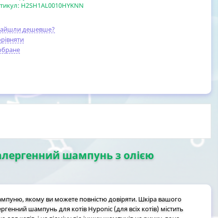
тикул:
H2SH1AL0010HYKNN
найшли дешевше?
рівняти
обране
поалергенний шампунь з олією
мпуню, якому ви можете повністю довіряти. Шкіра вашого
ргенний шампунь для котів Hyponic (для всіх котів) містить