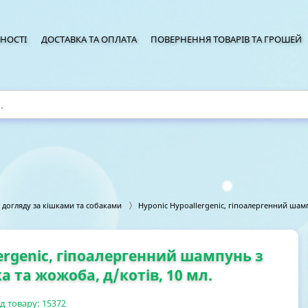
НОСТІ
ДОСТАВКА ТА ОПЛАТА
ПОВЕРНЕННЯ ТОВАРІВ ТА ГРОШЕЙ
я догляду за кішками та собаками
Hyponic Hypoallergenic, гіпоалергенний шамп
ergenic, гіпоалергенний шампунь з
 та жожоба, д/котів, 10 мл.
д товару:
15372