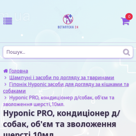
0
Головна
Шампуні і засоби по догляду за тваринами
Гіпонік Hyponic засоби для догляду за кішками та
собаками
Hyponic PRO, кондиціонер д/собак, об'єм та
зволоження шерсті,10мл.
Hyponic PRO, кондиціонер д/
собак, об'єм та зволоження
шерсті,10мл.