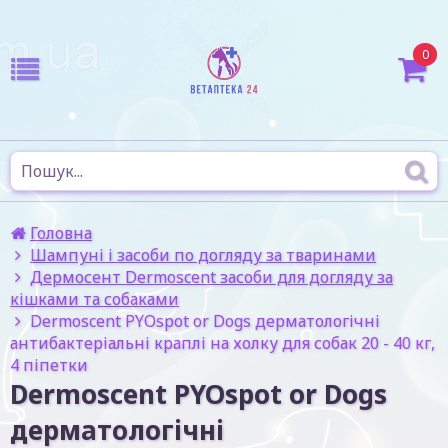
0
Головна
Шампуні і засоби по догляду за тваринами
Дермосент Dermoscent засоби для догляду за
кішками та собаками
Dermoscent PYOspot or Dogs дерматологічні
антибактеріальні краплі на холку для собак 20 - 40 кг,
4 піпетки
Dermoscent PYOspot or Dogs
дерматологічні