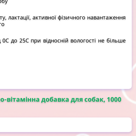
обу
у, лактації, активної фізичного навантаження
го
д 0С до 25С при відносній вологості не більше
о-вітамінна добавка для собак, 1000