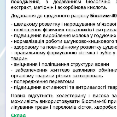
походження, з додаванням біологічно а
екстракт, метіонін і аскорбінова кислота.
Додавання до щоденного раціону
Біостим-40
- швидкому розвитку і нарощування м'язової
- поліпшення фізичних показників і витрива
- підвищення вироблення молока у годуючих
- нормалізація роботи шлунково-кишкового 
- здоровому та повноцінному розвитку цуцен
- правильному формуванню кістяка і зубів у 
тварин
- зміцнення і поліпшення структури вовни
- забезпечення життєво важливих обмінни
організму тварини різних захворювань
- попередження перевтоми
- підвищення активності та витривалості тв
Повна відсутність холестерину і висока з
можливість використовувати Біостим-40 при
лікування травм і переломів кісток, хворобах
Склад