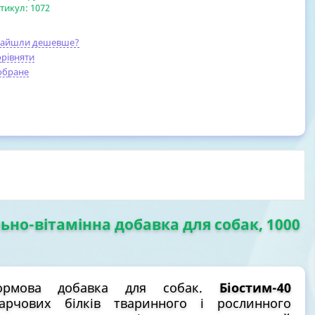
тикул:
1072
найшли дешевше?
рівняти
обране
льно-вітамінна добавка для собак, 1000
 кормова добавка для собак.
Біостим-40
арчових білків тваринного і рослинного