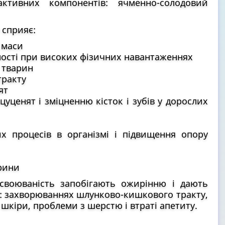
ктивних компонентів: ячменно-солодовий
сприяє:
 маси
лості при високих фізичних навантаженнях
 тварин
тракту
ят
цуценят і зміцненню кісток і зубів у дорослих
х процесів в організмі і підвищення опору
арини
асвоюваність запобігають ожирінню і дають
: захворюваннях шлунково-кишкового тракту,
 шкіри, проблеми з шерстю і втраті апетиту.