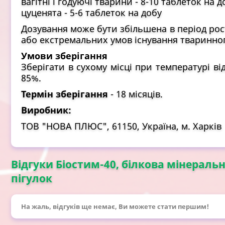
вагітні і годуючі тварини - 8-10 таблеток на д
цуценята - 5-6 таблеток на добу
Дозування може бути збільшена в період рост
або екстремальних умов існування тваринно
Умови зберігання
Зберігати в сухому місці при температурі ві
85%.
Термін зберігання
- 18 місяців.
Виробник:
ТОВ "НОВА ПЛЮС", 61150, Україна, м. Харків
Відгуки Біостим-40, білкова мінеральн
пігулок
На жаль, відгуків ще немає, Ви можете стати першим!