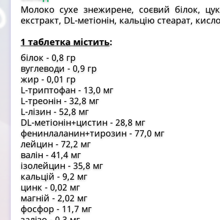
Молоко сухе знежирене, соєвий білок, цук
екстракт, DL-метіонін, кальцію стеарат, кисл
1 таблетка містить
:
білок - 0,8 гр
вуглеводи - 0,9 гр
жир - 0,01 гр
L-триптофан - 13,0 мг
L-треонін - 32,8 мг
L-лізин - 52,8 мг
DL-метіонін+цистин - 28,8 мг
фенинлаланин+тирозин - 77,0 мг
лейцин - 72,2 мг
валін - 41,4 мг
ізолейцин - 35,8 мг
кальцій - 9,2 мг
цинк - 0,02 мг
магній - 2,02 мг
фосфор - 11,7 мг
залізо - 0,3 мг