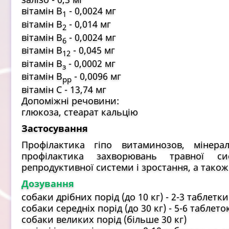
вітамін B
- 0,0024 мг
1
вітамін B
- 0,014 мг
2
вітамін B
- 0,0024 мг
6
вітамін B
- 0,045 мг
12
вітамін B
- 0,0002 мг
з
вітамін B
- 0,0096 мг
pp
вітамін C - 13,74 мг
Допоміжні речовини:
глюкоза, стеарат кальцію
Застосування
Профілактика гіпо витаминозов, мінераль
профілактика захворювань травної си
репродуктивної системи і зростання, а також
Дозування
собаки дрібних порід (до 10 кг) - 2-3 таблетк
собаки середніх порід (до 30 кг) - 5-6 таблето
собаки великих порід (більше 30 кг)