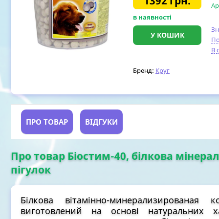
1392
грн.
Ар
в наявності
З
У КОШИК
По
В 
Бренд:
Круг
ПРО ТОВАР
ВІДГУКИ
Про товар Біостим-40, білкова мінера
пігулок
Білкова вітамінно-минерализированая
виготовлений на основі натуральних х