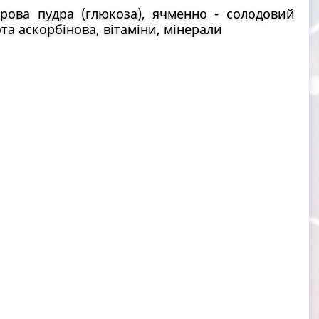
рова пудра (глюкоза), ячменно - солодовий
ота аскорбінова, вітаміни, мінерали