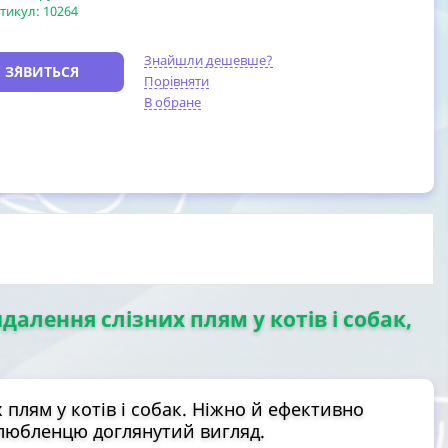
тикул:
10264
Знайшли дешевше?
 З`ЯВИТЬСЯ
Порівняти
В обране
идалення слізних плям у котів і собак,
 плям у котів і собак. Ніжно й ефективно
любленцю доглянутий вигляд.