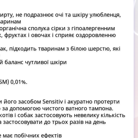
ирту, не подразнює очі та шкіру улюбленця,
варинам
рганічна сполука сірки з гіпоалергенним
, фруктах і овочах і сприяє оздоровленню
ак, підходить тваринам з білою шерстю, які
 баланс чутливої шкіри
SM) 0,01%.
його засобом Sensitiv і акуратно протерти
о за допомогою чистого ватного тампона.
тів і собак застосовують невелику кількість
 застосовувати до трьох разів на день
е має побічних ефектів