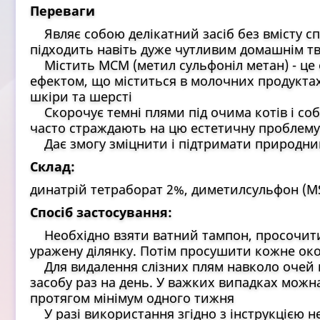
Переваги
Являє собою делікатний засіб без вмісту сп
підходить навіть дуже чутливим домашнім т
Містить МСМ (метил сульфоніл метан) - це о
ефектом, що міститься в молочних продуктах
шкіри та шерсті
Скорочує темні плями під очима котів і соб
часто страждають на цю естетичну проблему
Дає змогу зміцнити і підтримати природний
Склад:
динатрій тетраборат 2%, диметилсульфон (M
Спосіб застосування:
Необхідно взяти ватний тампон, просочити 
уражену ділянку. Потім просушити кожне ок
Для видалення слізних плям навколо очей ко
засобу раз на день. У важких випадках можна
протягом мінімум одного тижня
У разі використання згідно з інструкцією н