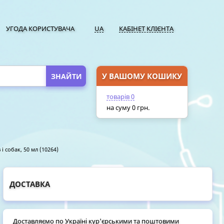
УГОДА КОРИСТУВАЧА
UA
КАБІНЕТ КЛІЄНТА
У ВАШОМУ КОШИКУ
ПЕРЕЙТИ У КОШИК
товарів
0
на суму
0
грн.
 і собак, 50 мл (10264)
ДОСТАВКА
Доставляємо по Україні кур'єрськими та поштовими