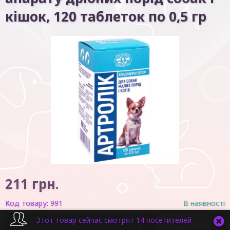
кішок, 120 таблеток по 0,5 гр
211
грн.
Код товару:
991
В наявності
Этот товар сейчас смотрят 14 посетителей
-
+
У кошик