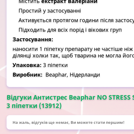
Містить
екстракт валеріани
Простий у застосуванні
Активується протягом години після застос
Підходить для всіх порід і вікових груп
Застосування:
наносити 1 піпетку препарату не частіше ніж
ділянці холки так, щоб тварина не могла йог
Упаковка:
3 піпетки
Виробник:
Beaphar, Нідерланди
Відгуки Антистрес Beaphar NO STRESS 
3 піпетки (13912)
На жаль, відгуків ще немає, Ви можете стати першим!