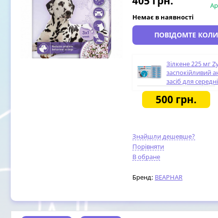
405
грн.
Ар
Немає в наявності
ПОВІДОМТЕ КОЛИ
Зілкене 225 мг Z
заспокійливий а
засіб для середні
капсул, блістер
500
грн.
Знайшли дешевше?
Порівняти
В обране
Бренд:
BEAPHAR