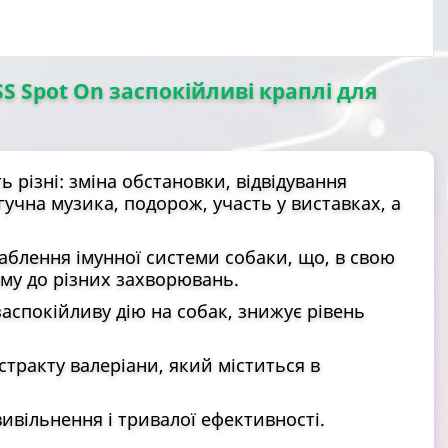
S Spot On заспокійливі краплі для
різні: зміна обстановки, відвідування
гучна музика, подорож, участь у виставках, а
аблення імунної системи собаки, що, в свою
зму до різних захворювань.
аспокійливу дію на собак, знижує рівень
тракту валеріани, який міститься в
вільнення і тривалої ефективності.