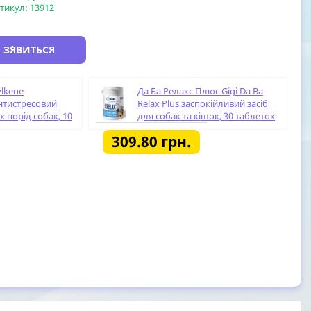
тикул:
13912
 З`ЯВИТЬСЯ
ylkene
Да Ба Релакс Плюс Gigi Da Ba
нтистресовий
Relax Plus заспокійливий засіб
х порід собак, 10
для собак та кішок, 30 таблеток
309.80
грн.