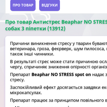
ПРО ТОВАР
ВІДГУКИ
Про товар Антистрес Beaphar NO STRES
собак 3 піпетки (13912)
Причини виникнення стресу у тварин бувають 
ветеринара, гроза, феєрверк, шум пилососа, 
також інші чинники.
В результаті стрес може стати причиною осл
чергу, спричиняє зниження опірності органі
Препарат
Beaphar NO STRESS spot on
надає з
стресу.
Заспокійливий ефект досягається завдяки екс
мікрокапсулах.
Препарат працює за принципом повільного ви