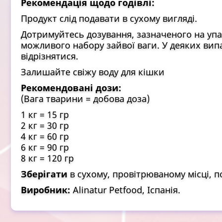
Рекомендація щодо годівлі:
Продукт слід подавати в сухому вигляді.
Дотримуйтесь дозування, зазначеного на упа
можливого набору зайвої ваги. У деяких вип
відрізнятися.
Залишайте свіжу воду для кішки
Рекомендовані дози:
(Вага тварини = добова доза)
1 кг = 15 гр
2 кг = 30 гр
4 кг = 60 гр
6 кг = 90 гр
8 кг = 120 гр
Зберігати
в сухому, провітрюваному місці, под
Виробник:
Аlinatur Рetfood, Іспанія.