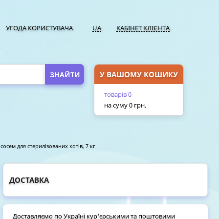
УГОДА КОРИСТУВАЧА
UA
КАБІНЕТ КЛІЄНТА
У ВАШОМУ КОШИКУ
ПЕРЕЙТИ У КОШИК
товарів
0
на суму
0
грн.
сосем для стерилізованих котів, 7 кг
ДОСТАВКА
Доставляємо по Україні кур'єрськими та поштовими