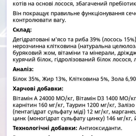
котів на основі лосося, збагачений пребіоти
Він покращує правильне функціонування сеч
контролювати вагу.
Склад:
Дегідратовані м'ясо та риба 39% (лосось 15%
нерозчинна клітковина (натуральна целюлоза
буряковий жом, вітаміни та мінерали, дріждж
курячий білок, гідролізований білок лосося, л
Аналіз:
Білок 35%, Жир 13%, Клітковина 5%,
Зола
6,90
Харчові добавки:
Вітамін А 24000 МО/кг, Вітамін D3 1400 МО/кг, 
карнітин 160 мг/кг, Таурин 1200 мг/кг, Залізо 
(пентагідрат сульфату міді) 12 мг/кг, марган
цинк (моногідрат сульфату цинку) 146 мг/кг, й
Технологічні добавки:
Антиоксиданти.