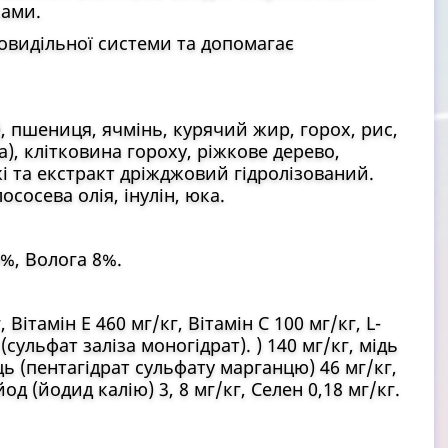
ками.
овидільної системи та допомагає
), пшениця, ячмінь, курячий жир, горох, рис,
), клітковина гороху, ріжкове дерево,
і та екстракт дріжджовий гідролізований.
ососева олія, інулін, юка.
%, Волога 8%.
Вітамін Е 460 мг/кг, Вітамін С 100 мг/кг, L-
(сульфат заліза моногідрат). ) 140 мг/кг, мідь
ець (пентагідрат сульфату марганцю) 46 мг/кг,
од (йодид калію) 3, 8 мг/кг, Селен 0,18 мг/кг.