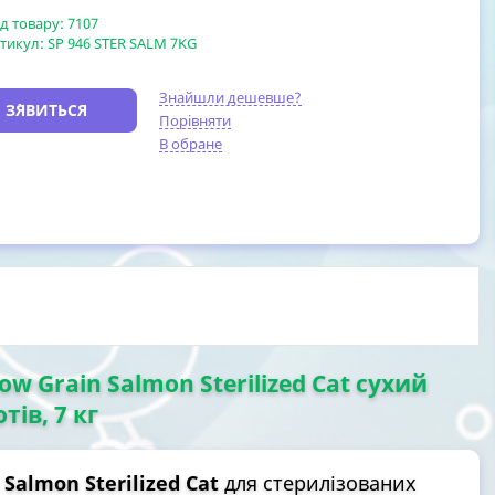
д товару:
7107
тикул:
SP 946 STER SALM 7KG
Знайшли дешевше?
 З`ЯВИТЬСЯ
Порівняти
В обране
w Grain Salmon Sterilized Cat сухий
ів, 7 кг
Salmon Sterilized Cat
для стерилізованих