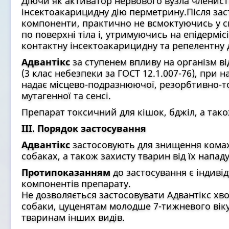
Діючи як активатор нервового вузла членис
інсектоакарицидну дію перметрину.Після зас
компоненти, практично не всмоктуючись у с
по поверхні тіла і, утримуючись на епідермісі
контактну інсектоакарицидну та репелентну 
Адвантікс
за ступенем впливу на організм в
(3 клас небезпеки за ГОСТ 12.1.007-76), при 
надає місцево-подразнюючої, резорбтивно-то
мутагенної та сенсі.
Препарат токсичний для кішок, бджіл, а тако
ІІІ. Порядок застосування
Адвантікс
застосовують для знищення комах 
собаках, а також захисту тварин від їх нападу
Протипоказанням
до застосування є індиві
компонентів препарату.
Не дозволяється застосовувати Адвантікс хв
собаки, цуценятам молодше 7-тижневого віку
тваринам інших видів.