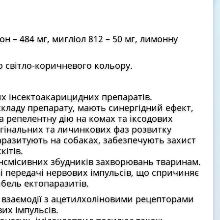
н – 484 мг, мигліол 812 – 50 мг, лимонну
о світло-коричневого кольору.
х інсектоакарицидних препаратів.
складу препарату, мають синергідний ефект,
 репелентну дію на комах та іксодових
агінальних та личинкових фаз розвитку
 паразитують на собаках, забезпечують захист
кітів.
нсмісивних збудників захворювань тваринам.
і передачі нервових імпульсів, що спричиняє
ибель ектопаразитів.
 взаємодії з ацетилхоліновими рецепторами
их імпульсів.