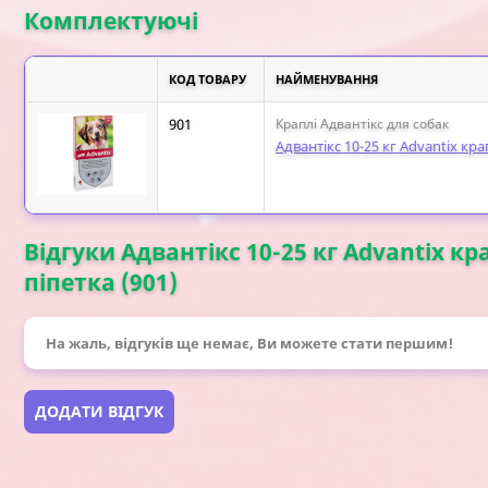
Комплектуючі
КОД ТОВАРУ
НАЙМЕНУВАННЯ
901
Краплі Адвантікс для собак
Адвантікс 10-25 кг Advantix крап
Відгуки Адвантікс 10-25 кг Advantix крап
піпетка (901)
На жаль, відгуків ще немає, Ви можете стати першим!
ДОДАТИ ВІДГУК