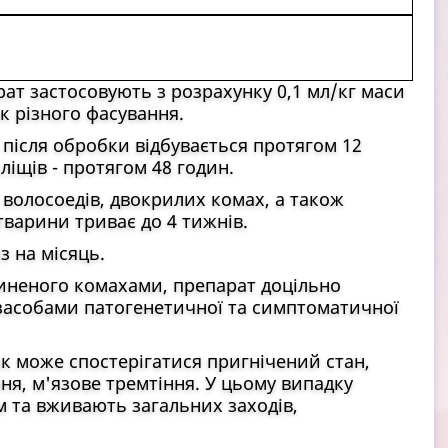
ат застосовують з розрахунку 0,1 мл/кг маси
к різного фасування.
 після обробки відбувається протягом 12
ліщів - протягом 48 годин.
 волосоедів, двокрилих комах, а також
тварини триває до 4 тижнів.
з на місяць.
неного комахами, препарат доцільно
 засобами патогенетичної та симптоматичної
к може спостерігатися пригнічений стан,
я, м'язове тремтіння. У цьому випадку
 та вживають загальних заходів,