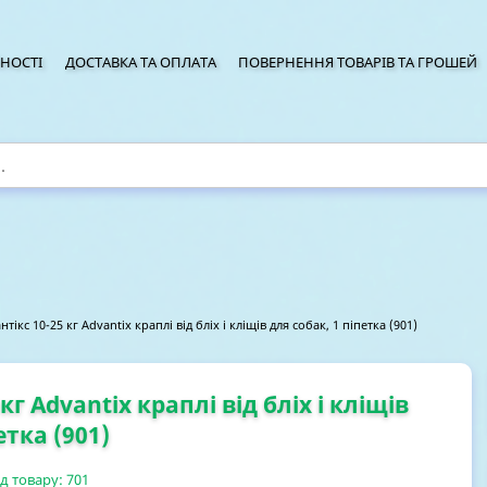
НОСТІ
ДОСТАВКА ТА ОПЛАТА
ПОВЕРНЕННЯ ТОВАРІВ ТА ГРОШЕЙ
нтікс 10-25 кг Advantix краплі від бліх і кліщів для собак, 1 піпетка (901)
кг Advantix краплі від бліх і кліщів
етка (901)
д товару:
701