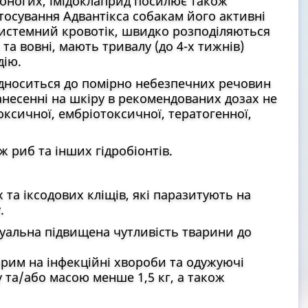
тоногих, імідоклаприд посилює також
тосування Адвантікса собакам його активні
истемний кровотік, швидко розподіляються
 та вовні, мають тривалу (до 4-х тижнів)
дію.
ідноситься до помірно небезпечних речовин
нанесенні на шкіру в рекомендованих дозах не
ксичної, ембріотоксичної, тератогенної,
ж риб та інших гідробіонтів.
та іксодових кліщів, які паразитують на
.
дуальна підвищена чутливість тварини до
орим на інфекційні хвороби та одужуючі
 та/або масою менше 1,5 кг, а також