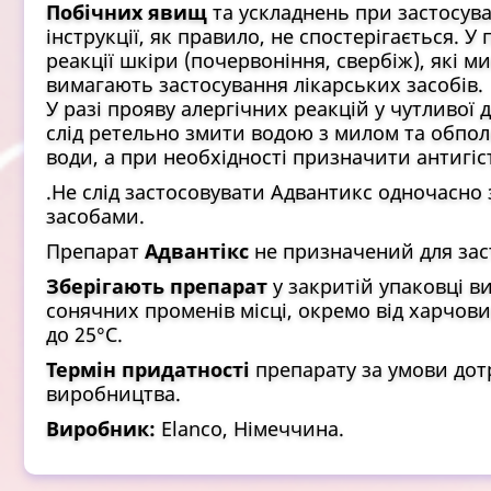
Побічних явищ
та ускладнень при застосув
інструкції, як правило, не спостерігається. 
реакції шкіри (почервоніння, свербіж), які м
вимагають застосування лікарських засобів.
У разі прояву алергічних реакцій у чутливої 
слід ретельно змити водою з милом та обпо
води, а при необхідності призначити антигіс
.Не слід застосовувати Адвантикс одночасн
засобами.
Препарат
Адвантікс
не призначений для зас
Зберігають препарат
у закритій упаковці в
сонячних променів місці, окремо від харчових
до 25°С.
Термін придатності
препарату за умови дот
виробництва.
Виробник:
Elanco, Німеччина.