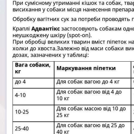
При сумісному утриманні кішок та собак, тв
висихання у собаки місця нанесення препара
Обробку вагітних сук за потреби проводять 
Краплі
Адвантікс
застосовують собакам одн
неушкоджену шкіру (spot-on).
При обробці великих тварин вміст піпеток на
холки до хвоста.Залежно від маси собаки ви
дозах, зазначених у таблиці:
Вага собаки,
Маркування піпетки
кг
до 4
Для собак вагою до 4 кг
Для собак вагою від 4 до
4-10
10 кг
Для собак масою від 10 до
10-25
25 кг
Для собак вагою
від 25 до
25-40
40 кг