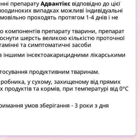
анні препарату
Адвантікс
відповідно до цієї
У поодиноких випадках можливі індивідуальні
имовільно проходять протягом 1-4 днів і не
​​до компонентів препарату тварини, препарат
лоснути шерсть великою кількістю проточної
тамінні та симптоматичні засоби
о з іншими інсектоакарицидними лікарськими
тосування продуктивним тваринам.
иробника, у сухому, захищеному від прямих
 продуктів та кормів, при температурі від 0°С
римання умов зберігання - 3 роки з дня