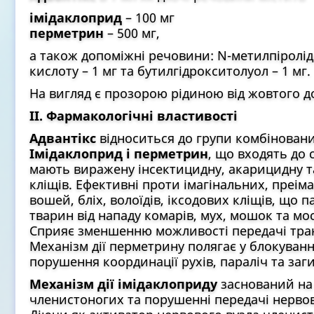
імідаклоприд
– 100 мг
перметрин
– 500 мг,
а також допоміжні речовини: N-метилпіролідо
кислоту – 1 мг та бутилгідрокситолуол – 1 мг.
На вигляд є прозорою рідиною від жовтого д
ІІ. Фармакологічні властивості
Адвантікс
відноситься до групи комбіновани
Імідаклоприд і перметрин
, що входять до 
мають виражену інсектицидну, акарицидну та
кліщів. Ефективні проти імагінальних, преім
вошей, бліх, волоїдів, іксодових кліщів, що
тварин від нападу комарів, мух, мошок та мос
Сприяє зменшенню можливості передачі тра
Механізм дії перметрину полягає у блокуванн
порушення координації рухів, параліч та заг
Механізм дії імідаклоприду
заснований на
членистоногих та порушенні передачі нервов