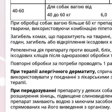
Для собак вагою
від
40-60
40 до 60 кг
6,0
При обробці собак вагою більше 60 кг препар
тварини, використовуючи комбінацію піпето
Загибель комах, що паразитують на тварині,
годин, загибель або відкріплення іксодових к
Репелентна дія препарату проти вошей, бліх,
іксодових кліщів після одноразової обробки 
Повторні обробки за потреби проводять 1 ра
При терапії алергічного дерматиту,
спричи
використовувати у поєднанні з лікарськими
терапії.
При передозуванні
препарату у деяких соба
розширення зіниць, підвищене слиновиділенн
препарат змивають водою з миючим засобом
спрямованих на його виведення з організму.