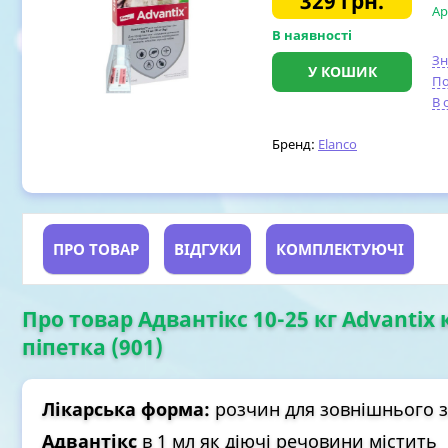
329
грн.
Ар
В наявності
З
У КОШИК
По
В 
Бренд:
Elanco
ПРО ТОВАР
ВІДГУКИ
КОМПЛЕКТУЮЧІ
Про товар Адвантікс 10-25 кг Advantix к
піпетка (901)
Лікарська форма:
розчин для зовнішнього з
Адвантікс
в 1 мл як діючі речовини містить