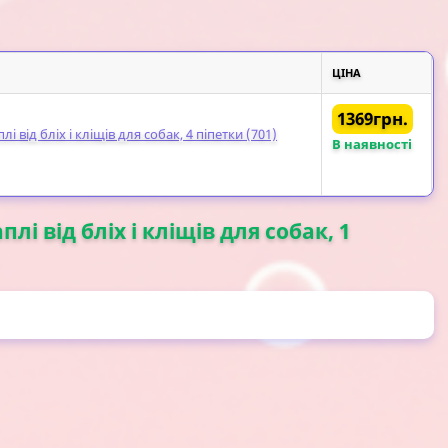
ЦІНА
1369грн.
лі від бліх і кліщів для собак, 4 піпетки (701)
В наявності
лі від бліх і кліщів для собак, 1