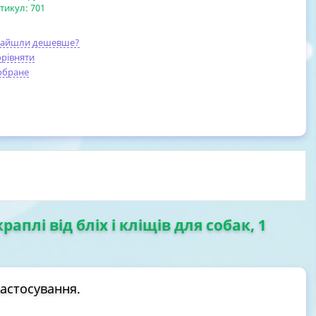
тикул:
701
найшли дешевше?
рівняти
обране
раплі від бліх і кліщів для собак, 1
астосування.